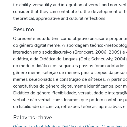
flexibility, versatility and integration of verbal and non-ve
consider that they can contribute to the development of the
theoretical, appreciative and cultural reflections.
Resumo
O presente estudo tem como objetivo analisar e propor u
do gênero digital meme. A abordagem teórico-metodológic
interacionismo sociodiscursivo (Bronckart, 2006, 2009) e
didática, a da Didática de Línguas (Dolz; Schneuwly, 2004)
do modelo didático, os seguintes passos foram adotados:
gênero meme, seleção de memes para o corpus da pesquis
memes selecionados e construção de sínteses. A partir 
constitutivos do gênero digital meme identificamos, por 
Didático do gênero, flexibilidade, versatilidade e integraç
verbal e não verbal, consideramos que podem contribuir 
da habilidade discursiva, reflexões teóricas, apreciativas e 
Palavras-chave
Gênero Textual
,
Modelo Didático de Gênero
,
Meme
,
Ensin