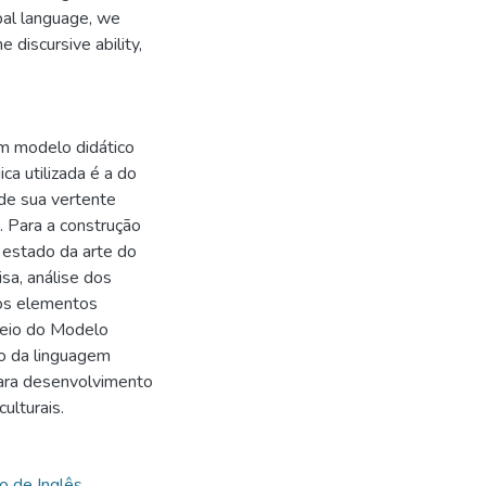
rbal language, we
 discursive ability,
m modelo didático
a utilizada é a do
 de sua vertente
. Para a construção
 estado da arte do
a, análise dos
dos elementos
meio do Modelo
ão da linguagem
para desenvolvimento
culturais.
o de Inglês