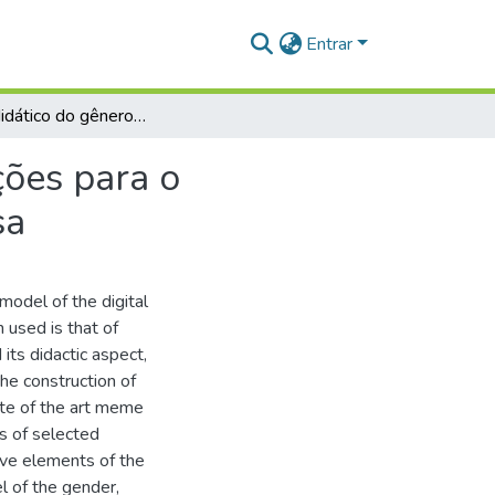
Entrar
Modelo didático do gênero digital meme: contribuições para o desenvolvimento da aprendizagem de língua inglesa
ções para o
sa
model of the digital
used is that of
its didactic aspect,
he construction of
ate of the art meme
s of selected
ive elements of the
l of the gender,