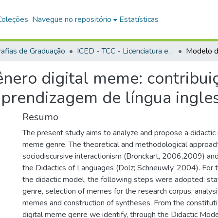
Coleções
Navegue no repositório
Estatísticas
afias de Graduação
ICED - TCC - Licenciatura em Letras — Português e Inglês
nero digital meme: contribui
prendizagem de língua ingle
Resumo
The present study aims to analyze and propose a didactic 
meme genre. The theoretical and methodological approach 
sociodiscursive interactionism (Bronckart, 2006,2009) and 
the Didactics of Languages (Dolz; Schneuwly, 2004). For t
the didactic model, the following steps were adopted: st
genre, selection of memes for the research corpus, analysi
memes and construction of syntheses. From the constitut
digital meme genre we identify, through the Didactic Mode