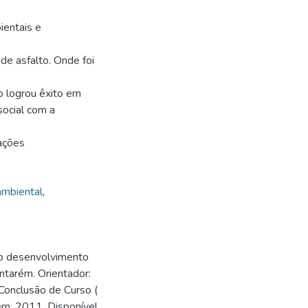
ientais e
de asfalto. Onde foi
o logrou êxito em
social com a
ações
ambiental
,
 o desenvolvimento
ntarém. Orientador:
Conclusão de Curso (
ém, 2011. Disponível