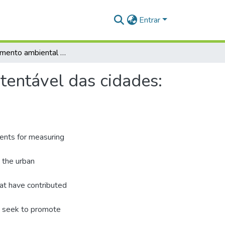
Entrar
O licenciamento ambiental e o desenvolvimento sistentável das cidades: o caso da Usina de Alfasto de Santarém
tentável das cidades:
ements for measuring
 the urban
hat have contributed
at seek to promote