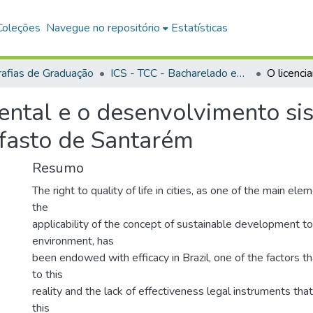
Coleções
Navegue no repositório
Estatísticas
afias de Graduação
ICS - TCC - Bacharelado em Direito
ntal e o desenvolvimento sis
lfasto de Santarém
Resumo
The right to quality of life in cities, as one of the main el
the
applicability of the concept of sustainable development to
environment, has
been endowed with efficacy in Brazil, one of the factors t
to this
reality and the lack of effectiveness legal instruments th
this