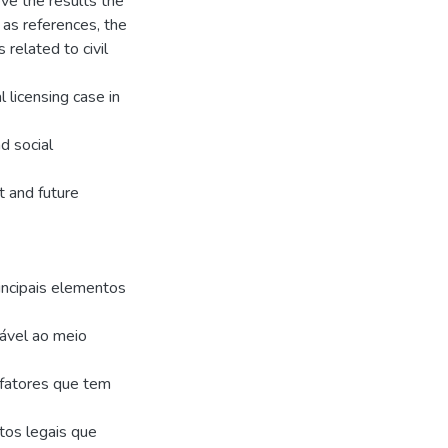
eve the results the
 as references, the
related to civil
 licensing case in
d social
t and future
incipais elementos
tável ao meio
 fatores que tem
tos legais que