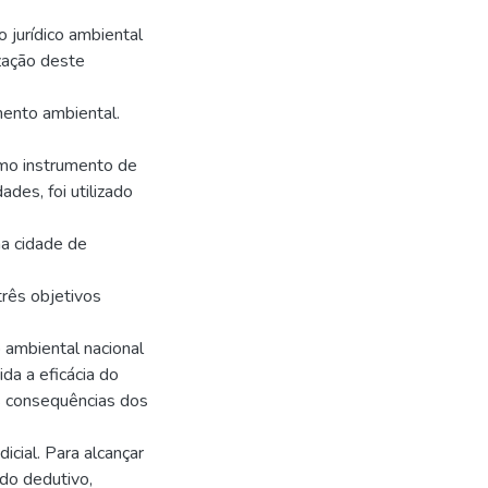
jurídico ambiental
ização deste
ento ambiental.
omo instrumento de
des, foi utilizado
na cidade de
três objetivos
o ambiental nacional
da a eficácia do
s consequências dos
cial. Para alcançar
odo dedutivo,