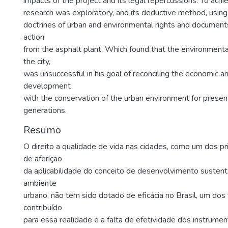
impacts of the project and its legal repercussions. To achi
research was exploratory, and its deductive method, using
doctrines of urban and environmental rights and documents 
action
from the asphalt plant. Which found that the environmental
the city,
was unsuccessful in his goal of reconciling the economic an
development
with the conservation of the urban environment for presen
generations.
Resumo
O direito a qualidade de vida nas cidades, como um dos pr
de aferição
da aplicabilidade do conceito de desenvolvimento susten
ambiente
urbano, não tem sido dotado de eficácia no Brasil, um dos
contribuído
para essa realidade e a falta de efetividade dos instrumen