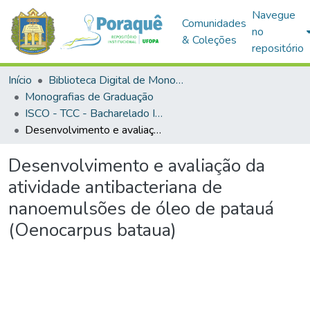
Navegue
Comunidades
no
& Coleções
repositório
Início
Biblioteca Digital de Monografias (BDM)
Monografias de Graduação
ISCO - TCC - Bacharelado Interdisciplinar em Saúde
Desenvolvimento e avaliação da atividade antibacteriana de nanoemulsões de óleo de patauá (Oenocarpus bataua)
Desenvolvimento e avaliação da
atividade antibacteriana de
nanoemulsões de óleo de patauá
(Oenocarpus bataua)