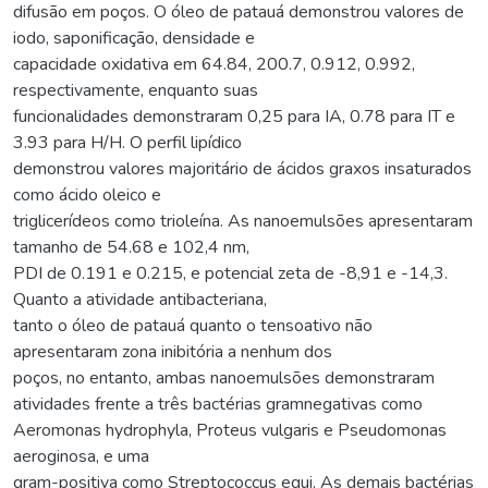
difusão em poços. O óleo de patauá demonstrou valores de
iodo, saponificação, densidade e
capacidade oxidativa em 64.84, 200.7, 0.912, 0.992,
respectivamente, enquanto suas
funcionalidades demonstraram 0,25 para IA, 0.78 para IT e
3.93 para H/H. O perfil lipídico
demonstrou valores majoritário de ácidos graxos insaturados
como ácido oleico e
triglicerídeos como trioleína. As nanoemulsões apresentaram
tamanho de 54.68 e 102,4 nm,
PDI de 0.191 e 0.215, e potencial zeta de -8,91 e -14,3.
Quanto a atividade antibacteriana,
tanto o óleo de patauá quanto o tensoativo não
apresentaram zona inibitória a nenhum dos
poços, no entanto, ambas nanoemulsões demonstraram
atividades frente a três bactérias gramnegativas como
Aeromonas hydrophyla, Proteus vulgaris e Pseudomonas
aeroginosa, e uma
gram-positiva como Streptococcus equi. As demais bactérias