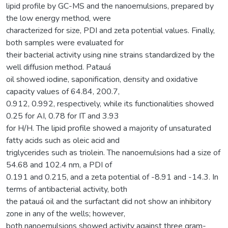
lipid profile by GC-MS and the nanoemulsions, prepared by
the low energy method, were
characterized for size, PDI and zeta potential values. Finally,
both samples were evaluated for
their bacterial activity using nine strains standardized by the
well diffusion method. Patauá
oil showed iodine, saponification, density and oxidative
capacity values of 64.84, 200.7,
0.912, 0.992, respectively, while its functionalities showed
0.25 for AI, 0.78 for IT and 3.93
for H/H. The lipid profile showed a majority of unsaturated
fatty acids such as oleic acid and
triglycerides such as triolein. The nanoemulsions had a size of
54.68 and 102.4 nm, a PDI of
0.191 and 0.215, and a zeta potential of -8.91 and -14.3. In
terms of antibacterial activity, both
the patauá oil and the surfactant did not show an inhibitory
zone in any of the wells; however,
both nanoemulsions showed activity against three gram-