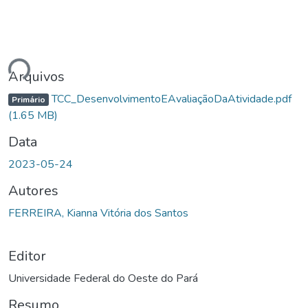
egando...
Arquivos
TCC_DesenvolvimentoEAvaliaçãoDaAtividade.pdf
Primário
(1.65 MB)
Data
2023-05-24
Autores
FERREIRA, Kianna Vitória dos Santos
Editor
Universidade Federal do Oeste do Pará
Resumo