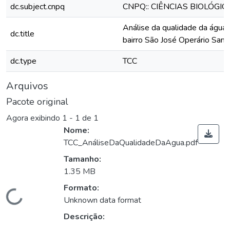
dc.subject.cnpq
CNPQ:: CIÊNCIAS BIOLÓGIC
Análise da qualidade da água
dc.title
bairro São José Operário San
dc.type
TCC
Arquivos
Pacote original
Agora exibindo
1 - 1 de 1
Nome:
TCC_AnáliseDaQualidadeDaAgua.pdf
Tamanho:
1.35 MB
Formato:
Carregando...
Unknown data format
Descrição: