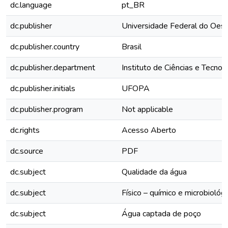
dc.language
pt_BR
dc.publisher
Universidade Federal do Oest
dc.publisher.country
Brasil
dc.publisher.department
Instituto de Ciências e Tecno
dc.publisher.initials
UFOPA
dc.publisher.program
Not applicable
dc.rights
Acesso Aberto
dc.source
PDF
dc.subject
Qualidade da água
dc.subject
Físico – químico e microbiológ
dc.subject
Água captada de poço