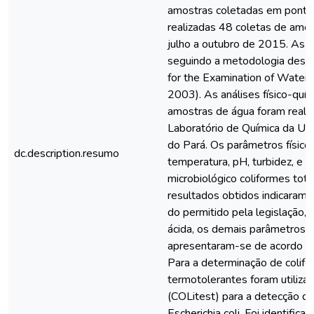
amostras coletadas em ponto
realizadas 48 coletas de amos
julho a outubro de 2015. As c
seguindo a metodologia desc
for the Examination of Wate
2003). As análises físico-quím
amostras de água foram real
Laboratório de Química da Un
do Pará. Os parâmetros físic
dc.description.resumo
temperatura, pH, turbidez, e o
microbiológico coliformes tot
resultados obtidos indicaram
do permitido pela legislação, 
ácida, os demais parâmetros f
apresentaram-se de acordo co
Para a determinação de colifo
termotolerantes foram utilizad
(COLitest) para a detecção de
Escherichia coli. Foi identific