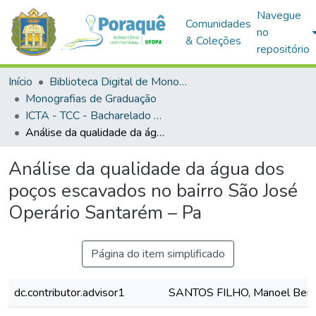
Navegue
Comunidades
no
& Coleções
repositório
Início
Biblioteca Digital de Monografias (BDM)
Monografias de Graduação
ICTA - TCC - Bacharelado em Ciências Biológicas
Análise da qualidade da água dos poços escavados no bairro São José Operário Santarém – Pa
Análise da qualidade da água dos
poços escavados no bairro São José
Operário Santarém – Pa
Página do item simplificado
dc.contributor.advisor1
SANTOS FILHO, Manoel Bent