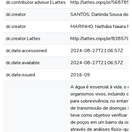
dc.contributor.advisor1Lattes
http://lattes.cnpq.br/5687
dc.creator
SANTOS, Darlinda Sousa dos
dc.creator
MARINHO, Nathália Naiara Ma
dc.creator.Lattes
http://lattes.cnpq.br/8385
dc.date.accessioned
2024-08-27T21:06:57Z
dc.date.available
2024-08-27T21:06:57Z
dc.date.issued
2016-09
A água é essencial à vida, o q
organismos vivos, incluindo 
para sobrevivência; no entan
de transmissão de doenças se
teve como objetivo verificar 
de poços em um bairro da ci
através de análises físico-quí