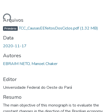
ndo...
Arquivos
TCC_CausasEEfeitosDosCiclos.pdf
(1.32 MB)
Primário
Data
2020-11-17
Autores
EBRAIM NETO, Manoel Chaker
Editor
Universidade Federal do Oeste do Pará
Resumo
The main objective of this monograph is to evaluate the
constant changes in the direction of the Brazilian economy,