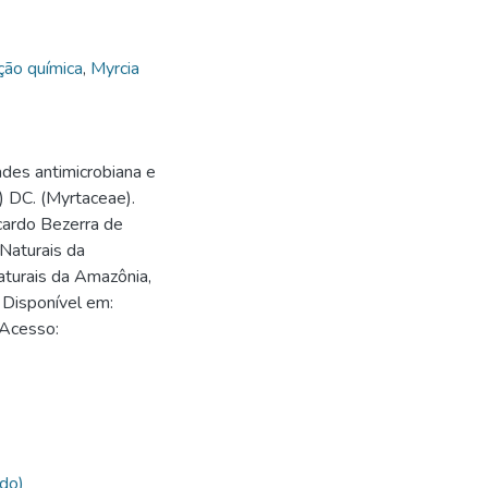
ão química
,
Myrcia
des antimicrobiana e
) DC. (Myrtaceae).
cardo Bezerra de
Naturais da
turais da Amazônia,
 Disponível em:
 Acesso:
do)