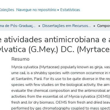
Coleções
Navegue no repositório
Estatísticas
Programa de Pós-Graduação em Recursos Naturais da Amazônia (PPGRNA)
Dissertações em Recursos Naturais da Amazônia (Mestrado)
atividades antimicrobiana e 
ylvatica (G.Mey.) DC. (Myrtace
Resumo
Myrcia sylvatica (Myrtaceae) popularly known as ginja, vas
ume caá, is a shrubby species with common occurrence in 
at Santarém, Pará. For its use to be quite diverse in the reg
species with few studies on the biological activity, the aim
evaluate the chemical composition and the antimicrobial a
activities from the essential oil of Myrcia sylvatica (OEMS)
fresh and /or dry biomass. OEMS from fresh and dried lea
performed by gas chromatography coupled to mass spect