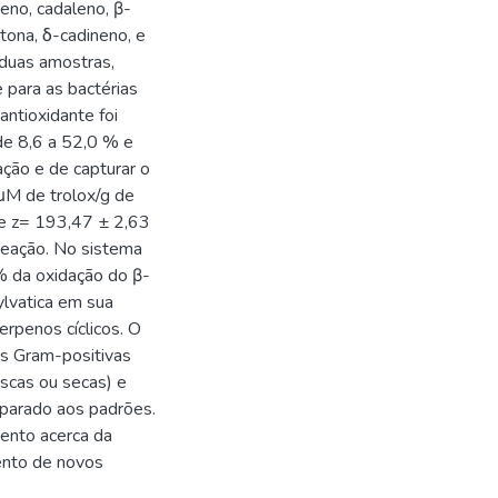
eno, cadaleno, β-
tona, δ-cadineno, e
 duas amostras,
 para as bactérias
ntioxidante foi
 de 8,6 a 52,0 % e
ção e de capturar o
μM de trolox/g de
e z= 193,47 ± 2,63
reação. No sistema
1% da oxidação do β-
ylvatica em sua
rpenos cíclicos. O
as Gram-positivas
scas ou secas) e
parado aos padrões.
ento acerca da
ento de novos