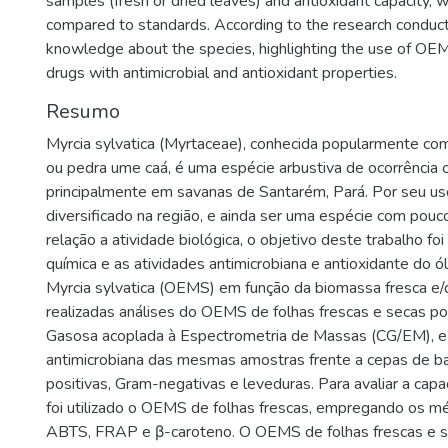
samples (fresh or dried leaves) and antioxidant capacity,
compared to standards. According to the research conduc
knowledge about the species, highlighting the use of O
drugs with antimicrobial and antioxidant properties.
Resumo
Myrcia sylvatica (Myrtaceae), conhecida popularmente como
ou pedra ume caá, é uma espécie arbustiva de ocorrênci
principalmente em savanas de Santarém, Pará. Por seu us
diversificado na região, e ainda ser uma espécie com pou
relação a atividade biológica, o objetivo deste trabalho fo
química e as atividades antimicrobiana e antioxidante do ó
Myrcia sylvatica (OEMS) em função da biomassa fresca e/
realizadas análises do OEMS de folhas frescas e secas p
Gasosa acoplada à Espectrometria de Massas (CG/EM), e r
antimicrobiana das mesmas amostras frente a cepas de b
positivas, Gram-negativas e leveduras. Para avaliar a capa
foi utilizado o OEMS de folhas frescas, empregando os 
ABTS, FRAP e β-caroteno. O OEMS de folhas frescas e 