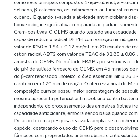
como seus principais compostos 1-epi-cubenol, ar-curcum
selineno, β-calacoreno, cis-calameneno, ar-tumerol, musca
cubenol. E quando avaliada a atividade antimicrobiana das
houve inibição significativa, comparada ao padrão, somente
Gram-positivas. O OEMS quando testado sua capacidade a
capaz de reduzir o radical DPPH, com variação na inibição
valor de IC50 = 1,94 ± 0,12 mg/mL em 60 minutos de rea
cátion radical ABTS com valor de TEAC de 32,85 ± 0,86 
amostra de OEMS. No método FRAP, apresentou valor d
de μM de sulfato ferroso/g de OEMS, em 45 minutos de 
do β-caroteno/ácido linoleico, o óleo essencial inibiu 26,
caroteno em 120 min de reação. O óleo essencial de M. s
composição química possui maior porcentagem de sesquite
mesmo apresenta potencial antimicrobiano contra bactéri
independente do processamento das amostras (folhas fre
capacidade antioxidante, embora sendo baixa quando com
De acordo com a pesquisa realizada amplia-se o conhecim
espécie, destacando o uso do OEMS para o desenvolvim
fármacos com propriedades antimicrobiana e antioxidante.