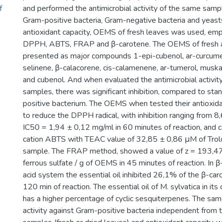
f
and performed the antimicrobial activity of the same sample
Gram-positive bacteria, Gram-negative bacteria and yeast
antioxidant capacity, OEMS of fresh leaves was used, em
DPPH, ABTS, FRAP and β-carotene. The OEMS of fresh a
presented as major compounds 1-epi-cubenol, ar-curcume
selinene, β-calacorene, cis-calamenene, ar-tumerol, musk
and cubenol. And when evaluated the antimicrobial activit
samples, there was significant inhibition, compared to sta
positive bacterium. The OEMS when tested their antioxida
to reduce the DPPH radical, with inhibition ranging from 8
IC50 = 1,94 ± 0,12 mg/ml in 60 minutes of reaction, and ca
cation ABTS with TEAC value of 32,85 ± 0,86 μM of Tro
sample. The FRAP method, showed a value of z = 193,4
ferrous sulfate / g of OEMS in 45 minutes of reaction. In β
acid system the essential oil inhibited 26,1% of the β-car
120 min of reaction. The essential oil of M. sylvatica in it
has a higher percentage of cyclic sesquiterpenes. The sam
activity against Gram-positive bacteria independent from 