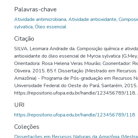
Palavras-chave
Atividade antimicrobiana
,
Atividade antioxidante
,
Composiç
sylvatica
,
Óleo essencial
Citação
SILVA, Leomara Andrade da. Composição química e ativida
antioxidante do óleo essencial de Myrcia sylvatica (G.Mey.
Orientadora: Rosa Helena Veras Mourão; Coorientador: Ri
Oliveira. 2015. 85 f. Dissertação (Mestrado em Recursos 
Amazônia) - Programa de Pós-graduação em Recursos Na
Universidade Federal do Oeste do Pará, Santarém, 2015.
https://repositorio.ufopa.edu.br/handle/123456789/118.
URI
https://repositorio.ufopa.edu.br/handle/123456789/118
Coleções
Dissertações em Recursos Naturais da Amazônia (Mestra