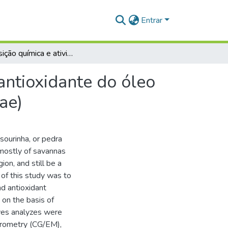
Entrar
Composição química e atividades antimicrobiana e antioxidante do óleo essencial de Myrcia sylvatica (G.Mey.) DC. (Myrtaceae)
antioxidante do óleo
ae)
sourinha, or pedra
mostly of savannas
ion, and still be a
 of this study was to
nd antioxidant
 on the basis of
ves analyzes were
rometry (CG/EM),