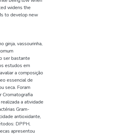
 while being low when
ted widens the
EMs to develop new
 ginja, vassourinha,
a comum
o ser bastante
cos estudos em
i avaliar a composição
leo essencial de
ou seca. Foram
or Cromatografia
ealizada a atividade
actérias Gram-
cidade antioxidante,
métodos: DPPH,
secas apresentou