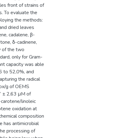
s front of strains of
s. To evaluate the
ploying the methods:
nd dried leaves
ne, cadalene, β-
atone, δ-cadinene,
y of the two
ndard, only for Gram-
nt capacity was able
,6 to 52,0%, and
pturing the radical
lox/g of OEMS
7 ± 2,63 μM of
-carotene/linoleic
otene oxidation at
s chemical composition
e has antimicrobial
the processing of