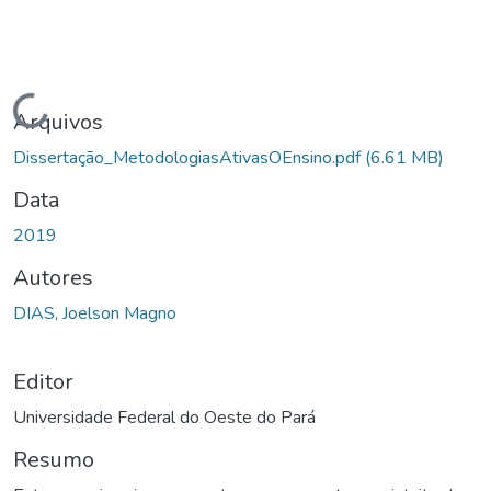
Carregando...
Arquivos
Dissertação_MetodologiasAtivasOEnsino.pdf
(6.61 MB)
Data
2019
Autores
DIAS, Joelson Magno
Editor
Universidade Federal do Oeste do Pará
Resumo