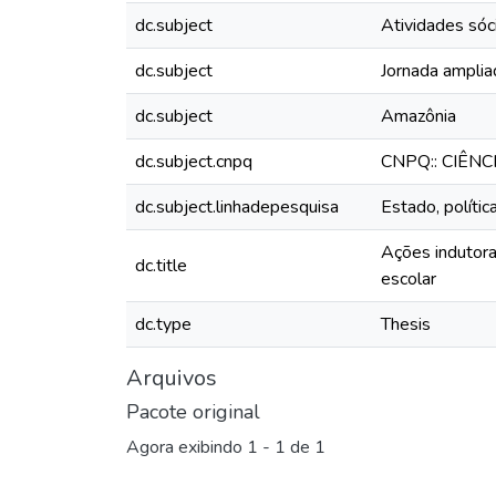
dc.subject
Atividades sóc
dc.subject
Jornada amplia
dc.subject
Amazônia
dc.subject.cnpq
CNPQ:: CIÊN
dc.subject.linhadepesquisa
Estado, políti
Ações indutora
dc.title
escolar
dc.type
Thesis
Arquivos
Pacote original
Agora exibindo
1 - 1 de 1