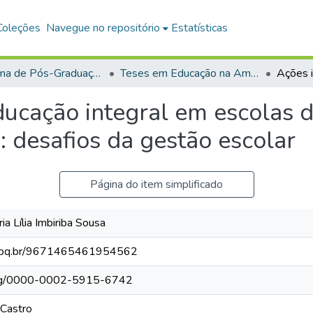
Coleções
Navegue no repositório
Estatísticas
Programa de Pós-Graduação em Educação na Amazônia (PPGEDA)
Teses em Educação na Amazônia (Doutorado)
ucação integral em escolas d
 desafios da gestão escolar
Página do item simplificado
 Lília Imbiriba Sousa
.cnpq.br/9671465461954562
.org/0000-0002-5915-6742
Castro