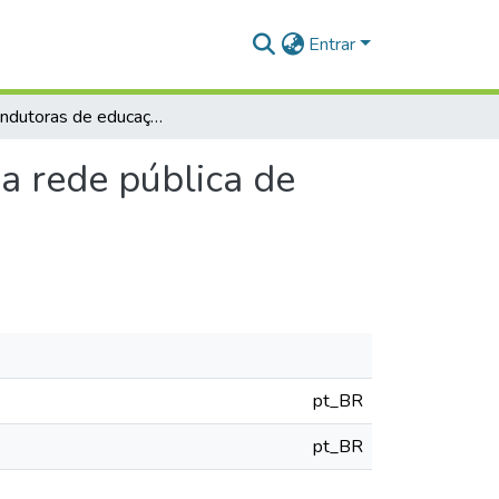
Entrar
Ações indutoras de educação integral em escolas da rede pública de Mojuí dos Campos/PA: desafios da gestão escolar
a rede pública de
pt_BR
pt_BR