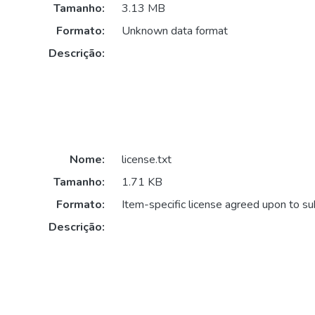
Tamanho:
3.13 MB
Formato:
Unknown data format
Descrição:
Nome:
license.txt
Tamanho:
1.71 KB
Formato:
Item-specific license agreed upon to s
Descrição: