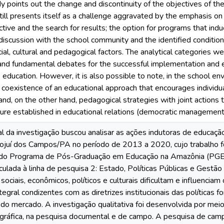
y points out the change and discontinuity of the objectives of t
ll presents itself as a challenge aggravated by the emphasis o
tive and the search for results; the option for programs that in
iscussion with the school community and the identified conditioni
ial, cultural and pedagogical factors. The analytical categories we
and fundamental debates for the successful implementation and e
education. However, it is also possible to note, in the school en
e coexistence of an educational approach that encourages individ
d, on the other hand, pedagogical strategies with joint actions 
ure established in educational relations (democratic management
al da investigação buscou analisar as ações indutoras de educaçã
ojuí dos Campos/PA no período de 2013 a 2020, cujo trabalho f
do Programa de Pós-Graduação em Educação na Amazônia (PGED
culada à linha de pesquisa 2: Estado, Políticas Públicas e Gestã
sociais, econômicos, políticos e culturais dificultam e influenci
tegral condizentes com as diretrizes institucionais das políticas
o mercado. A investigação qualitativa foi desenvolvida por me
ográfica, na pesquisa documental e de campo. A pesquisa de camp