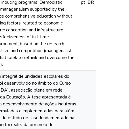
he inducing programs; Democratic
pt_BR
n managerialism supported by the
duce comprehensive education without
ng factors, related to economic,
re: conception and infrastructure,
ffectiveness of full-time
vironment, based on the research
ualism and competition (managerialist
that seek to rethink and overcome the
).
o integral de unidades escolares do
oi desenvolvido no âmbito do Curso
A), associação plena em rede
o da Educação. A tese apresentada é
am o desenvolvimento de ações indutoras
 formuladas e implementadas para além
io de estudo de caso fundamentado na
o foi realizada por meio de