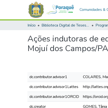
Comunidades & 
Início
Biblioteca Digital de Teses e Dissertações (BDTD)
Ações indutoras de ed
Mojuí dos Campos/PA:
dc.contributor.advisor1
COLARES, Maria
dc.contributor.advisor1Lattes
http://lattes
dc.contributor.advisor1ORCID
https://orcid
dc.creator
GOMES, Tânia 