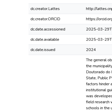
dc.creator.Lattes
http://lattes
dc.creator.ORCID
https://orcid
dc.date.accessioned
2025-03-29T
dc.date.available
2025-03-29T
dc.date.issued
2024
The general ob
the municipal
Doutorado do 
State, Public P
factors hinder 
institutional 
was developed 
field research 
schools in the