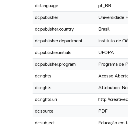
dc.language
pt_BR
dc.publisher
Universidade 
dc.publisher.country
Brasil
dc.publisher.department
Instituto de C
dc.publisher.initials
UFOPA
dc.publisher.program
Programa de P
dc.rights
Acesso Abert
dc.rights
Attribution-N
dc.rights.uri
http://creativ
dc.source
PDF
dc.subject
Educação em t