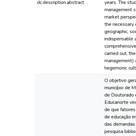
dc.description.abstract
years. The stud
management sti
market perspec
the necessary d
geographic, soc
indispensable 
comprehensive 
carried out, th
management) an
hegemonic cult
O objetivo ger
município de M
de Doutorado 
Educanorte vin
de que fatores 
de educação in
das demandas d
pesquisa bibli