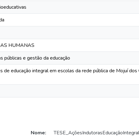
ioeducativas
da
CIAS HUMANAS
cas públicas e gestão da educação
s de educação integral em escolas da rede pública de Mojuí do
Nome:
TESE_AçõesIndutorasEducaçãoIntegral