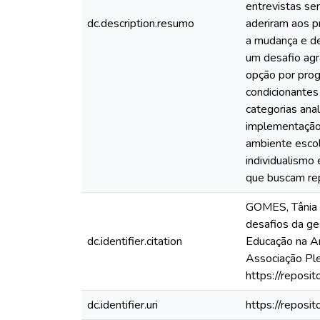
entrevistas se
dc.description.resumo
aderiram aos 
a mudança e de
um desafio agr
opção por prog
condicionantes 
categorias anal
implementação 
ambiente escola
individualismo
que buscam rep
GOMES, Tânia C
desafios da ge
dc.identifier.citation
Educação na Am
Associação Ple
https://reposi
dc.identifier.uri
https://repos