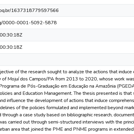
.cnpq.br/1637318779597566
.org/0000-0001-5092-5878
00:30:18Z
00:30:18Z
jective of the research sought to analyze the actions that induce
ity of Mojuí dos Campos/PA from 2013 to 2020, whose work was
Programa de Pós-Graduação em Educação na Amazônia (PGEDA), w
olicies and Education Management. The thesis presented is that soc
and influence the development of actions that induce comprehensi
guidelines of the policies formulated and implemented beyond mar
through a case study based on bibliographic research, documenta
was carried out through semi-structured interviews with the princ
 urban area that joined the PME and PNME programs in extended h