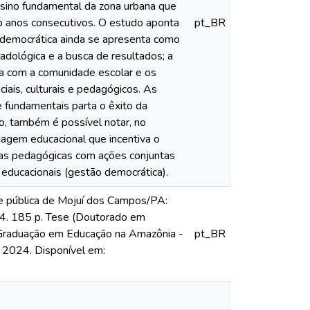
nsino fundamental da zona urbana que
 anos consecutivos. O estudo aponta
pt_BR
 democrática ainda se apresenta como
dológica e a busca de resultados; a
ia com a comunidade escolar e os
ciais, culturais e pedagógicos. As
e fundamentais parta o êxito da
o, também é possível notar, no
rdagem educacional que incentiva o
gias pedagógicas com ações conjuntas
educacionais (gestão democrática).
e pública de Mojuí dos Campos/PA:
024. 185 p. Tese (Doutorado em
-Graduação em Educação na Amazônia -
pt_BR
 2024. Disponível em: