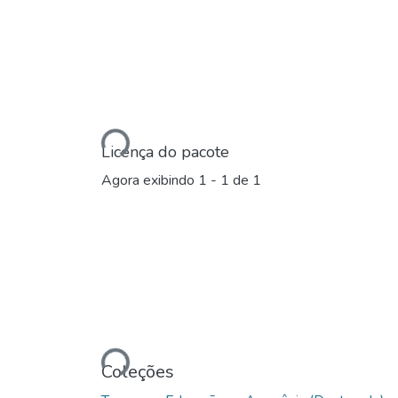
Carregando...
Licença do pacote
Agora exibindo
1 - 1 de 1
Carregando...
Coleções