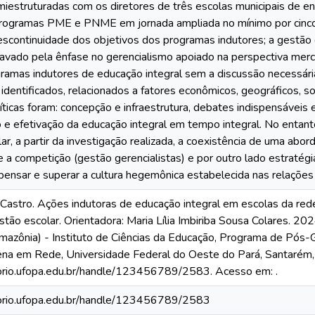
miestruturadas com os diretores de três escolas municipais de e
programas PME e PNME em jornada ampliada no mínimo por cinco
scontinuidade dos objetivos dos programas indutores; a gestão
avado pela ênfase no gerencialismo apoiado na perspectiva merca
ramas indutores de educação integral sem a discussão necessár
identificados, relacionados a fatores econômicos, geográficos, so
íticas foram: concepção e infraestrutura, debates indispensáveis 
e efetivação da educação integral em tempo integral. No entant
r, a partir da investigação realizada, a coexistência de uma abo
 e a competição (gestão gerencialistas) e por outro lado estraté
ensar e superar a cultura hegemônica estabelecida nas relações 
astro. Ações indutoras de educação integral em escolas da red
stão escolar. Orientadora: Maria Lília Imbiriba Sousa Colares. 2
azônia) - Instituto de Ciências da Educação, Programa de Pós
na em Rede, Universidade Federal do Oeste do Pará, Santarém,
torio.ufopa.edu.br/handle/123456789/2583. Acesso em: .
itorio.ufopa.edu.br/handle/123456789/2583