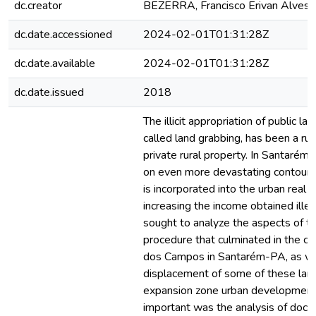
dc.creator
BEZERRA, Francisco Erivan Alves
dc.date.accessioned
2024-02-01T01:31:28Z
dc.date.available
2024-02-01T01:31:28Z
dc.date.issued
2018
The illicit appropriation of public l
called land grabbing, has been a rul
private rural property. In Santarém-
on even more devastating contours
is incorporated into the urban real 
increasing the income obtained illeg
sought to analyze the aspects of th
procedure that culminated in the co
dos Campos in Santarém-PA, as wel
displacement of some of these land
expansion zone urban development
important was the analysis of docu