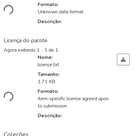
ando...
Formato:
Unknown data format
Descrição:
Licença do pacote
Agora exibindo
1 - 1 de 1
Nome:
license.txt
Tamanho:
1.71 KB
ando...
Formato:
Item-specific license agreed upon
to submission
Descrição:
Coleções