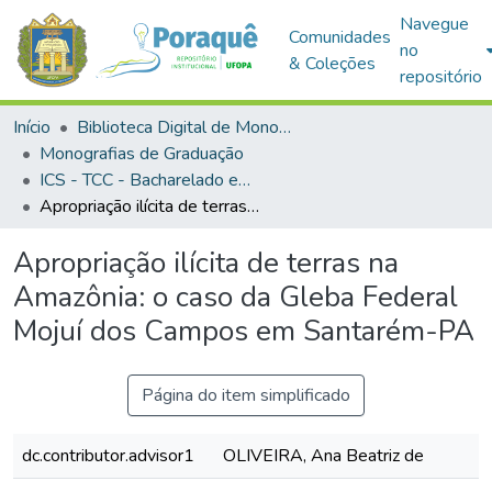
Navegue
Comunidades
no
& Coleções
repositório
Início
Biblioteca Digital de Monografias (BDM)
Monografias de Graduação
ICS - TCC - Bacharelado em Direito
Apropriação ilícita de terras na Amazônia: o caso da Gleba Federal Mojuí dos Campos em Santarém-PA
Apropriação ilícita de terras na
Amazônia: o caso da Gleba Federal
Mojuí dos Campos em Santarém-PA
Página do item simplificado
dc.contributor.advisor1
OLIVEIRA, Ana Beatriz de