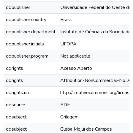
dc.publisher
Universidade Federal do Oeste do
dc.publisher.country
Brasil
dc.publisher.department
Instituto de Ciências da Sociedade
dc.publisher.initials
UFOPA
dc.publisher.program
Not applicable
dc.rights
Acesso Aberto
dc.rights
Attribution-NonCommercial-NoDeri
dc.rights.uri
http://creativecommons.org/license
dc.source
PDF
dc.subject
Grilagem
dc.subject
Gleba Mojuí dos Campos