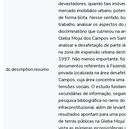
devastadores, quando tais imóveis
mercado imobiliário urbano, potenci
de forma ilícita. Nesse sentido, b
trabalho, analisar os aspectos do 
discriminatório que culminou na arr
Gleba Mojuí dos Campos em Sant
analisar a desafetação de parte des
na zona de expansão urbana deste 
1997. Não menos importante, foi à 
documentos referentes à Fazenda 
dc.description.resumo
privada localizada na área desafet
Campos, cuja área concentra uma sé
tensões sociais. O estudo fundam
secundárias de informação, seguin
pesquisa bibliográfica no ramo do di
infraconstitucional, além de levan
resultados apontam para uma possíve
de terras públicas na Gleba Mojuí
vista as inúmeras inconsistências id