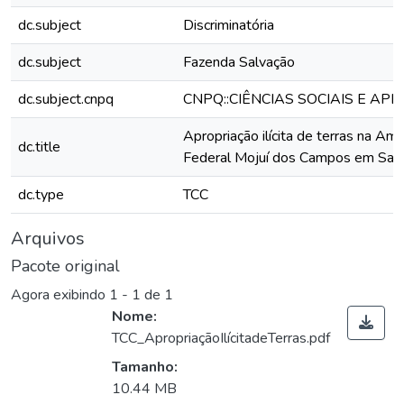
dc.subject
Discriminatória
dc.subject
Fazenda Salvação
dc.subject.cnpq
CNPQ::CIÊNCIAS SOCIAIS E APL
Apropriação ilícita de terras na Am
dc.title
Federal Mojuí dos Campos em Sa
dc.type
TCC
Arquivos
Pacote original
Agora exibindo
1 - 1 de 1
Nome:
TCC_ApropriaçãoIlícitadeTerras.pdf
Tamanho:
10.44 MB