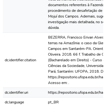
documentos referentes à Fazenda 
procedimento de desafetação de pa
Mojuí dos Campos. Ademais, suge
investigação mais detalhada, no sen
dúvida.
BEZERRA, Francisco Erivan Alves. A
terras na Amazônia: o caso da Gleb
Campos em Santarém-PA. Orientado
Oliveira. 2018. 66 f. Trabalho de C
dc.identifier.citation
(Bacharelado em Direito) - Curso de
Ciências da Sociedade, Universida
Pará, Santarém: UFOPA, 2018. Dis
https://repositorio.ufopa.edu.br/
Acesso em: .
dc.identifier.uri
https://repositorio.ufopa.edu.br
dc.language
pt_BR