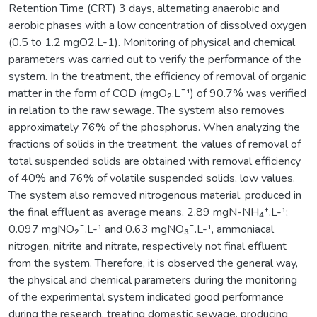
Retention Time (CRT) 3 days, alternating anaerobic and
aerobic phases with a low concentration of dissolved oxygen
(0.5 to 1.2 mgO2.L-1). Monitoring of physical and chemical
parameters was carried out to verify the performance of the
system. In the treatment, the efficiency of removal of organic
matter in the form of COD (mgO₂.L¯¹) of 90.7% was verified
in relation to the raw sewage. The system also removes
approximately 76% of the phosphorus. When analyzing the
fractions of solids in the treatment, the values of removal of
total suspended solids are obtained with removal efficiency
of 40% and 76% of volatile suspended solids, low values.
The system also removed nitrogenous material, produced in
the final effluent as average means, 2.89 mgN-NH₄⁺.L-¹;
0.097 mgNO₂¯.L-¹ and 0.63 mgNO₃¯.L-¹, ammoniacal
nitrogen, nitrite and nitrate, respectively not final effluent
from the system. Therefore, it is observed the general way,
the physical and chemical parameters during the monitoring
of the experimental system indicated good performance
during the research, treating domestic sewage, producing