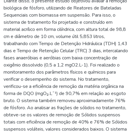
Diante disso, o presente estudo objetivou avaliar a remoção
biológica de fósforo, utilizando de Reatores de Bateladas
Sequenciais com biomassa em suspensão. Para isso, o
sistema de tratamento foi projetado e construído em
material acrílico em forma cilíndrica, com altura total de 98,8
cm e diâmetro de 10 cm, volume útil 5,853 litros,
trabalhando com Tempo de Detenção Hidráulica (TDH) 1,43
dias e Tempo de Retenção Celular (TRC) 3 dias, intercalando
fases anaeróbias e aeróbias com baixa concentração de
oxigênio dissolvido (0,5 a 1,2 mgO2.L-1). Foi realizado o
monitoramento dos parâmetros físicos e químicos para
verificar o desempenho do sistema. No tratamento,
verificou-se a eficiência de remoção da matéria orgânica na
forma de DQO (mgO₂.L¯¹) de 90,7% em relação ao esgoto
bruto. O sistema também removeu aproximadamente 76%
de fósforo. Ao analisar as frações de sólidos no tratamento,
obteve-se os valores de remoção de Sólidos suspensos
totais com eficiência de remoção de 40% e 76% de Sólidos
suspensos voláteis, valores considerados baixos. O sistema