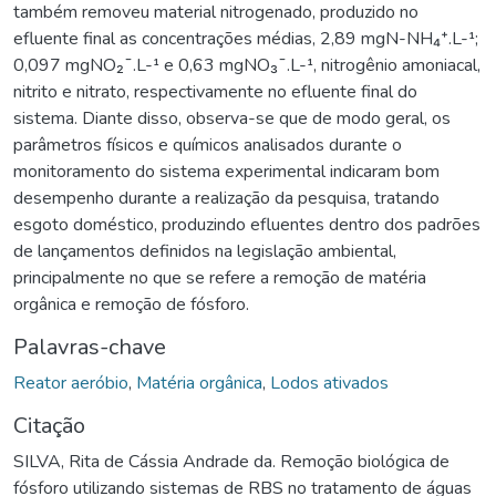
também removeu material nitrogenado, produzido no
efluente final as concentrações médias, 2,89 mgN-NH₄⁺.L-¹;
0,097 mgNO₂¯.L-¹ e 0,63 mgNO₃¯.L-¹, nitrogênio amoniacal,
nitrito e nitrato, respectivamente no efluente final do
sistema. Diante disso, observa-se que de modo geral, os
parâmetros físicos e químicos analisados durante o
monitoramento do sistema experimental indicaram bom
desempenho durante a realização da pesquisa, tratando
esgoto doméstico, produzindo efluentes dentro dos padrões
de lançamentos definidos na legislação ambiental,
principalmente no que se refere a remoção de matéria
orgânica e remoção de fósforo.
Palavras-chave
Reator aeróbio
,
Matéria orgânica
,
Lodos ativados
Citação
SILVA, Rita de Cássia Andrade da. Remoção biológica de
fósforo utilizando sistemas de RBS no tratamento de águas