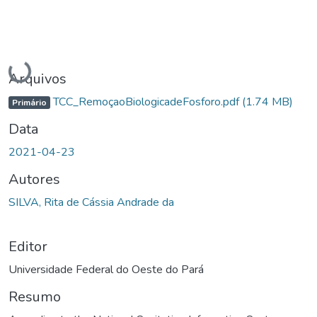
Carregando...
Arquivos
TCC_RemoçaoBiologicadeFosforo.pdf
(1.74 MB)
Primário
Data
2021-04-23
Autores
SILVA, Rita de Cássia Andrade da
Editor
Universidade Federal do Oeste do Pará
Resumo