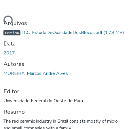
ando...
Arquivos
TCC_EstudoDeQualidadeDosBlocos.pdf
(1.79 MB)
Primário
Data
2017
Autores
MOREIRA, Marcos André Alves
Editor
Universidade Federal do Oeste do Pará
Resumo
The red ceramic industry in Brazil consists mostly of micro
and small companies with a family