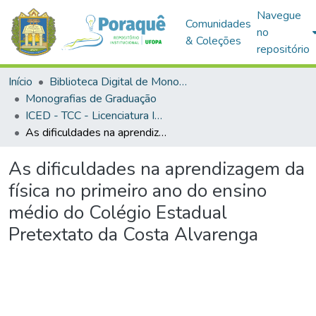
Navegue
Comunidades
no
& Coleções
repositório
Início
Biblioteca Digital de Monografias (BDM)
Monografias de Graduação
ICED - TCC - Licenciatura Integrada em Matemática e Física
As dificuldades na aprendizagem da física no primeiro ano do ensino médio do Colégio Estadual Pretextato da Costa Alvarenga
As dificuldades na aprendizagem da
física no primeiro ano do ensino
médio do Colégio Estadual
Pretextato da Costa Alvarenga