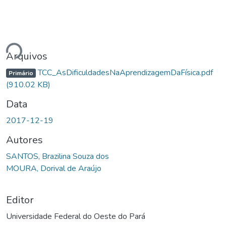
gando...
Arquivos
TCC_AsDificuldadesNaAprendizagemDaFísica.pdf
Primário
(910.02 KB)
Data
2017-12-19
Autores
SANTOS, Brazilina Souza dos
MOURA, Dorival de Araújo
Editor
Universidade Federal do Oeste do Pará