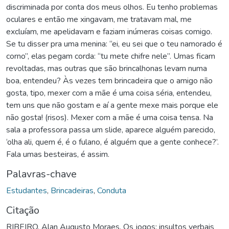
discriminada por conta dos meus olhos. Eu tenho problemas
oculares e então me xingavam, me tratavam mal, me
excluíam, me apelidavam e faziam inúmeras coisas comigo.
Se tu disser pra uma menina: “ei, eu sei que o teu namorado é
corno”, elas pegam corda: “tu mete chifre nele”. Umas ficam
revoltadas, mas outras que são brincalhonas levam numa
boa, entendeu? Às vezes tem brincadeira que o amigo não
gosta, tipo, mexer com a mãe é uma coisa séria, entendeu,
tem uns que não gostam e aí a gente mexe mais porque ele
não gosta! (risos). Mexer com a mãe é uma coisa tensa. Na
sala a professora passa um slide, aparece alguém parecido,
‘olha ali, quem é, é o fulano, é alguém que a gente conhece?’.
Fala umas besteiras, é assim.
Palavras-chave
Estudantes
,
Brincadeiras
,
Conduta
Citação
RIBEIRO, Alan Augusto Moraes. Os jogos: insultos verbais