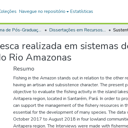
Coleções
Navegue no repositório
Estatísticas
Programa de Pós-Graduação em Recursos Aquáticos Continentais Amazônicos (PPGRACAM)
Dissertações em Recursos Aquáticos Continentais Amazônicos (Mestrado)
esca realizada em sistemas d
do Rio Amazonas
Resumo
Fishing in the Amazon stands out in relation to the other re
having an artisan and subsistence character. The present 
objective to evaluate the fishing activity in the island lak
Aritapera region, located in Santarém, Pará. In order to pr
can support the management of the fishery resources in t
essential for the development of many species. The data 
October 2017 to August 2018 in four lowland communitie
Aritapera region. The Interviews were made with fisherme