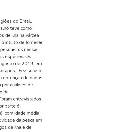
iões do Brasil,
abalho teve como
os de ilha na várzea
o intuito de fornecer
 pesqueiros nessas
as espécies. Os
 agosto de 2018, em
ritapera. Fez-se uso
ra obtenção de dados
 por análises de
ão da
 Foram entrevistados
r parte é
), com idade média
tividade da pesca em
os de ilha é de