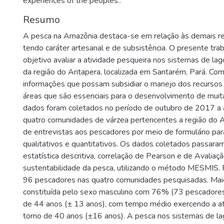
experiences of the peoples..
Resumo
A pesca na Amazônia destaca-se em relação às demais reg
tendo caráter artesanal e de subsistência. O presente tr
objetivo avaliar a atividade pesqueira nos sistemas de lag
da região do Aritapera, localizada em Santarém, Pará. Com 
informações que possam subsidiar o manejo dos recursos
áreas que são essenciais para o desenvolvimento de muit
dados foram coletados no período de outubro de 2017 a
quatro comunidades de várzea pertencentes a região do A
de entrevistas aos pescadores por meio de formulário pa
qualitativos e quantitativos. Os dados coletados passaram
estatística descritiva, correlação de Pearson e de Avaliaç
sustentabilidade da pesca, utilizando o método MESMIS.
96 pescadores nas quatro comunidades pesquisadas. Maio
constituída pelo sexo masculino com 76% (73 pescadores
de 44 anos (± 13 anos), com tempo médio exercendo a a
torno de 40 anos (±16 anos). A pesca nos sistemas de lag