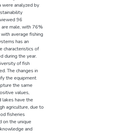
ta were analyzed by
stainability
rviewed 96
m are male, with 76%
 with average fishing
systems has an
 characteristics of
d during the year.
versity of fish
ed. The changes in
ify the equipment
capture the same
ositive values,
d lakes have the
gh agriculture, due to
ood fisheries
d on the unique
al knowledge and