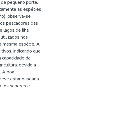
 de pequeno porte.
retamente as espécies
nho), observa-se
los pescadores das
lagos de ilha,
tilizados nos
 da mesma espécie. A
itivos, indicando que
m capacidade de
ricultura, devido a
. A boa
 deve estar baseada
om os saberes e