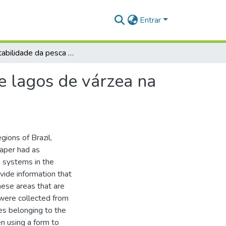
Entrar
Sustentabilidade da pesca realizada em sistemas de lagos de várzea na Região do Aritapera do Rio Amazonas
e lagos de várzea na
gions of Brazil,
paper had as
es systems in the
ovide information that
hese areas that are
were collected from
s belonging to the
n using a form to