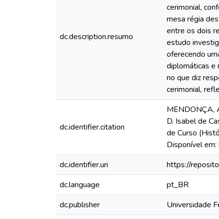
cerimonial, con
mesa régia dest
entre os dois r
dc.description.resumo
estudo investig
oferecendo uma 
diplomáticas e 
no que diz resp
cerimonial, ref
MENDONÇA, Ama
D. Isabel de C
dc.identifier.citation
de Curso (Histó
Disponível em:
dc.identifier.uri
https://reposi
dc.language
pt_BR
dc.publisher
Universidade F