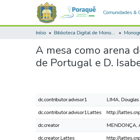
Comunidades & 
Início
Biblioteca Digital de Monografias (BDM)
Monogr
A mesa como arena de
de Portugal e D. Isab
dc.contributor.advisor1
LIMA, Douglas 
dc.contributor.advisor1Lattes
http://lattes
dc.creator
MENDONÇA, Am
dc.creator.Lattes
http://lattes