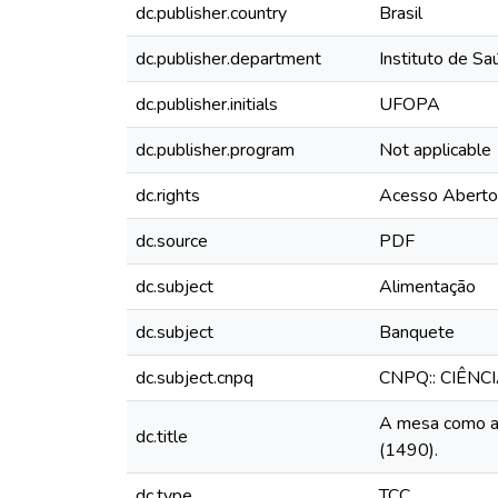
dc.publisher.country
Brasil
dc.publisher.department
Instituto de Sa
dc.publisher.initials
UFOPA
dc.publisher.program
Not applicable
dc.rights
Acesso Aberto
dc.source
PDF
dc.subject
Alimentação
dc.subject
Banquete
dc.subject.cnpq
CNPQ:: CIÊN
A mesa como ar
dc.title
(1490).
dc.type
TCC