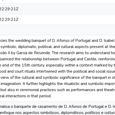
2:29:21Z
2:29:21Z
yzes the wedding banquet of D. Afonso of Portugal and D. Isabel 
symbolic, diplomatic, political, and cultural aspects present at th
 João II by Garcia de Resende. The research aims to understand ho
nfluenced the relationship between Portugal and Castile, reinforci
 end of the 15th century, especially within a context marked by t
d and court rituals intertwined with the political and social issue
iew of the cultural and symbolic significance of the banquet in s
magination. It further highlights the ritualistic and symbolic impor
 but also in ceremonial practices such as performances and theatric
cal interactions in that period.
analisa o banquete de casamento de D. Afonso de Portugal e D. I
foque nos aspectos simbólicos, diplomáticos, políticos e cultur