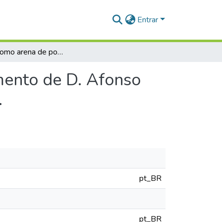
Entrar
A mesa como arena de poder: o banquete do casamento de D. Afonso de Portugal e D. Isabel de Castela e Aragão (1490).
mento de D. Afonso
.
pt_BR
pt_BR