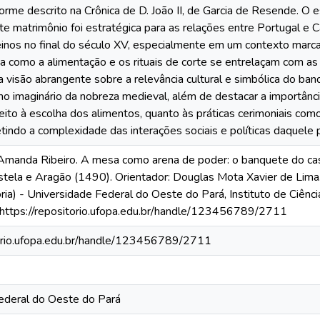
forme descrito na Crônica de D. João II, de Garcia de Resende. 
e matrimônio foi estratégica para as relações entre Portugal e Ca
einos no final do século XV, especialmente em um contexto marca
a como a alimentação e os rituais de corte se entrelaçam com as 
visão abrangente sobre a relevância cultural e simbólica do ban
no imaginário da nobreza medieval, além de destacar a importância
eito à escolha dos alimentos, quanto às práticas cerimoniais co
letindo a complexidade das interações sociais e políticas daquele 
nda Ribeiro. A mesa como arena de poder: o banquete do cas
astela e Aragão (1490). Orientador: Douglas Mota Xavier de Lima
ria) - Universidade Federal do Oeste do Pará, Instituto de Ciên
 https://repositorio.ufopa.edu.br/handle/123456789/2711
torio.ufopa.edu.br/handle/123456789/2711
ederal do Oeste do Pará