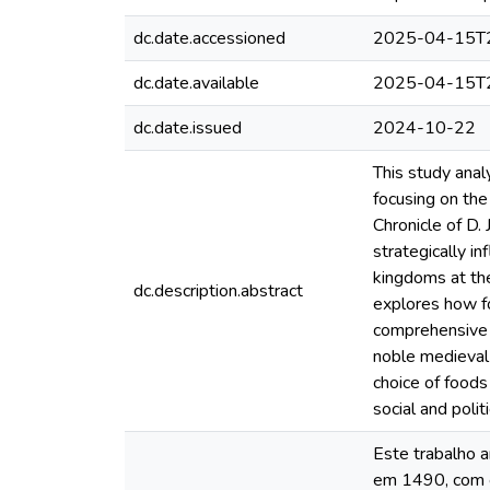
dc.date.accessioned
2025-04-15T2
dc.date.available
2025-04-15T2
dc.date.issued
2024-10-22
This study anal
focusing on the 
Chronicle of D.
strategically i
kingdoms at the
dc.description.abstract
explores how foo
comprehensive v
noble medieval i
choice of foods
social and politi
Este trabalho 
em 1490, com en