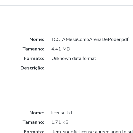
Nome:
TCC_AMesaComoArenaDePoder.pdf
Tamanho:
4.41 MB
Formato:
Unknown data format
Descrição:
Nome:
license.txt
Tamanho:
1.71 KB
Formato:
Item-specific license agreed upon to s