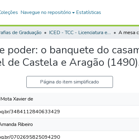
Coleções
Navegue no repositório
Estatísticas
afias de Graduação
ICED - TCC - Licenciatura em História
 poder: o banquete do casa
el de Castela e Aragão (1490)
Página do item simplificado
Mota Xavier de
.cnpq.br/3484112840633429
anda Ribeiro
.cnpq.br/0702695825094290