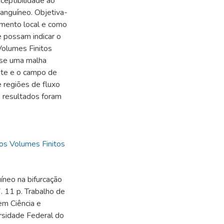
ceptibilidade ao
sanguíneo. Objetiva-
amento local e como
e possam indicar o
Volumes Finitos
-se uma malha
ente e o campo de
 regiões de fluxo
s resultados foram
s Volumes Finitos
neo na bifurcação
7. 11 p. Trabalho de
em Ciência e
ersidade Federal do