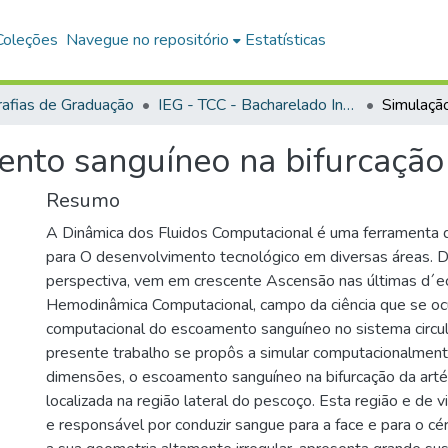
Coleções
Navegue no repositório
Estatísticas
afias de Graduação
IEG - TCC - Bacharelado Interdisciplinar em Ciência e Tecnologia
nto sanguíneo na bifurcação d
Resumo
A Dinâmica dos Fluidos Computacional é uma ferramenta q
para O desenvolvimento tecnológico em diversas áreas. 
perspectiva, vem em crescente Ascensão nas últimas d´e
Hemodinâmica Computacional, campo da ciência que se oc
computacional do escoamento sanguíneo no sistema circula
presente trabalho se propôs a simular computacionalmen
dimensões, o escoamento sanguíneo na bifurcação da artér
localizada na região lateral do pescoço. Esta região e de vi
e responsável por conduzir sangue para a face e para o cé