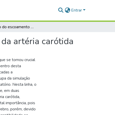
Entrar
Simulação do escoamento sanguíneo na bifurcação da artéria carótida
a artéria carótida
ue se tornou crucial
Dentro desta
cadas a
upa da simulação
tório. Nesta linha, o
te, em duas
ia carótida,
tal importância, pois
rebro, porém, devido