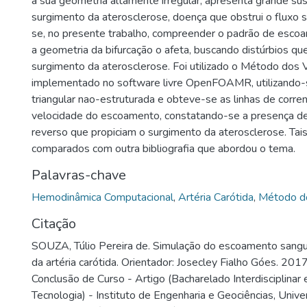
a sua geometria altamente irregular, apresenta grande sus
surgimento da aterosclerose, doença que obstrui o fluxo 
se, no presente trabalho, compreender o padrão de esco
a geometria da bifurcação o afeta, buscando distúrbios qu
surgimento da aterosclerose. Foi utilizado o Método dos 
implementado no software livre OpenFOAMR, utilizando
triangular nao-estruturada e obteve-se as linhas de corr
velocidade do escoamento, constatando-se a presença de
reverso que propiciam o surgimento da aterosclerose. Tai
comparados com outra bibliografia que abordou o tema.
Palavras-chave
Hemodinâmica Computacional
,
Artéria Carótida
,
Método do
Citação
SOUZA, Túlio Pereira de. Simulação do escoamento sanguí
da artéria carótida. Orientador: Josecley Fialho Góes. 201
Conclusão de Curso - Artigo (Bacharelado Interdisciplinar 
Tecnologia) - Instituto de Engenharia e Geociências, Univ