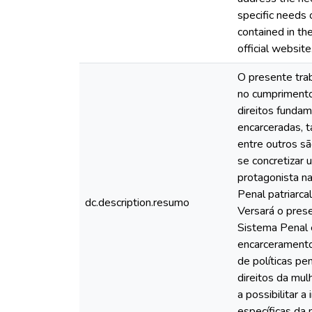
specific needs 
contained in th
official website
O presente trab
no cumprimento
direitos fundam
encarceradas, t
entre outros s
se concretizar 
protagonista na
Penal patriarca
dc.description.resumo
Versará o prese
Sistema Penal e
encarceramento
de políticas pe
direitos da mul
a possibilitar 
específicas da 