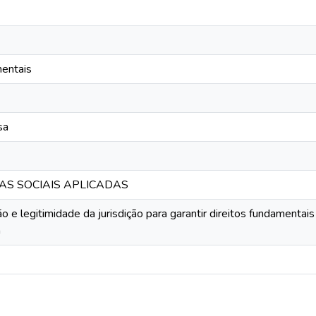
mentais
sa
IAS SOCIAIS APLICADAS
ão e legitimidade da jurisdição para garantir direitos fundament
á