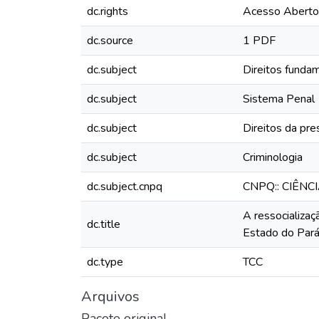
dc.rights
Acesso Aberto
dc.source
1 PDF
dc.subject
Direitos funda
dc.subject
Sistema Penal
dc.subject
Direitos da pre
dc.subject
Criminologia
dc.subject.cnpq
CNPQ:: CIÊNC
A ressocializaç
dc.title
Estado do Par
dc.type
TCC
Arquivos
Pacote original