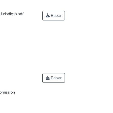
urisdiçao.pdf
Baixar
Baixar
ubmission