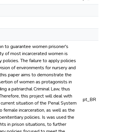
tion to guarantee women prisoner's
lity of most incarcerated women is
policies. The failure to apply policies
ision of environments for nursery and
 this paper aims to demonstrate the
nsertion of women as protagonists in
ing a patriarchal Criminal Law, thus
Therefore, this project will deal with
pt_BR
 current situation of the Penal System
to female incarceration, as well as the
enitentiary policies. Is was used the
s in prison situations, to further
ary policies focused to meet the