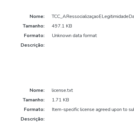
Nome:
TCC_ARessocializaçaoELegitimidadeDaJ
Tamanho:
497.1 KB
Formato:
Unknown data format
Descrição:
Nome:
license.txt
Tamanho:
1.71 KB
Formato:
Item-specific license agreed upon to s
Descrição: