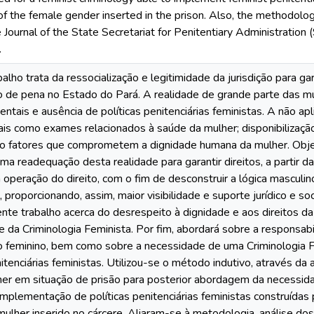
of the female gender inserted in the prison. Also, the methodol
e Journal of the State Secretariat for Penitentiary Administration
.
alho trata da ressocialização e legitimidade da jurisdição para ga
 de pena no Estado do Pará. A realidade de grande parte das mu
entais e ausência de políticas penitenciárias feministas. A não apl
ais como exames relacionados à saúde da mulher; disponibilizaçã
ão fatores que comprometem a dignidade humana da mulher. Obje
uma readequação desta realidade para garantir direitos, a partir 
 operação do direito, com o fim de desconstruir a lógica masculi
l, proporcionando, assim, maior visibilidade e suporte jurídico e s
nte trabalho acerca do desrespeito à dignidade e aos direitos da
 da Criminologia Feminista. Por fim, abordará sobre a responsab
 feminino, bem como sobre a necessidade de uma Criminologia F
nitenciárias feministas. Utilizou-se o método indutivo, através da
her em situação de prisão para posterior abordagem da necessida
a implementação de políticas penitenciárias feministas construída
mulher inserido no cárcere. Aliaram-se à metodologia, análise d