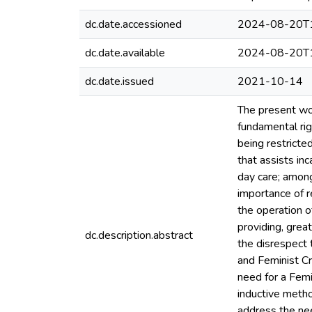
dc.date.accessioned
2024-08-20T1
dc.date.available
2024-08-20T1
dc.date.issued
2021-10-14
The present wor
fundamental rig
being restricte
that assists in
day care; among
importance of r
the operation o
providing, great
dc.description.abstract
the disrespect 
and Feminist Cri
need for a Femi
inductive method
address the nee