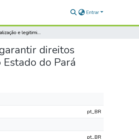
Entrar
A ressocialização e legitimidade da jurisdição para garantir direitos fundamentais da presa no cumprimento de pena no Estado do Pará
garantir direitos
 Estado do Pará
pt_BR
pt_BR