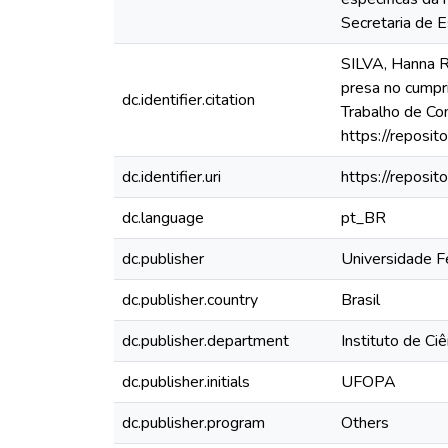
Secretaria de E
SILVA, Hanna Re
presa no cumpri
dc.identifier.citation
Trabalho de Co
https://reposi
dc.identifier.uri
https://reposi
dc.language
pt_BR
dc.publisher
Universidade F
dc.publisher.country
Brasil
dc.publisher.department
Instituto de Ci
dc.publisher.initials
UFOPA
dc.publisher.program
Others