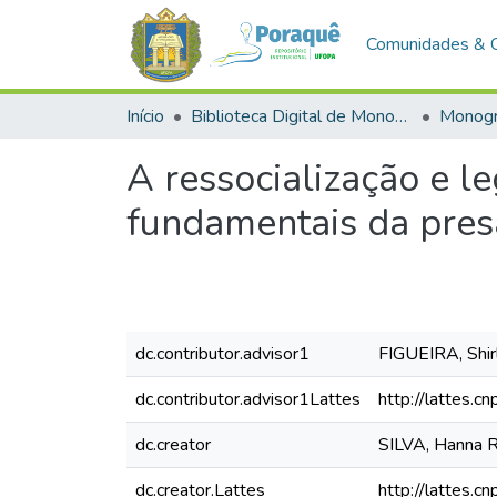
Comunidades & 
Início
Biblioteca Digital de Monografias (BDM)
Monogr
A ressocialização e le
fundamentais da pres
dc.contributor.advisor1
FIGUEIRA, Shir
dc.contributor.advisor1Lattes
http://lattes
dc.creator
SILVA, Hanna 
dc.creator.Lattes
http://lattes