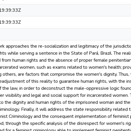
9:39:33Z
9:39:33Z
k approaches the re-socialization and legitimacy of the jurisdic
hts while serving a sentence in the State of Pará, Brazil. The rea
d from human rights and the absence of proper female penitentiary 
carcerated women, such as exams related to women's health; prov
 others, are factors that compromise the women's dignity. Thus,
eadjustment of this reality to guarantee human rights, with the i
f the law, in order to deconstruct the male-oppressive logic found
er visibility and legal and social support for incarcerated women. 
to the dignity and human rights of the imprisoned woman and the
minology. Finally, it will address the state responsibility related 
nist Criminology and the consequent implementation of feminist p
, through the specific analysis of the disrespect for women's right
d for a feminist criminology able to implement feminist penitenti