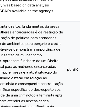
ogy was based on data analysis
 (SEAP) available on the agency’s
rantir direitos fundamentais da presa
lheres encarceradas é de restrição de
icação de políticas para atender as
o de ambientes para berçário e creche;
tiva-se demonstrar a importância de
da inserção da mulher como
no-opressora fundante de um Direito
ocial para as mulheres encarceradas.
pt_BR
 mulher presa e a atual situação do
ilidade estatal em relação ao
eminista e consequente concretização
 análise específica do desrespeito aos
de de uma criminologia feminista apta
s para atender as necessidades
os dados constantes na Revista da