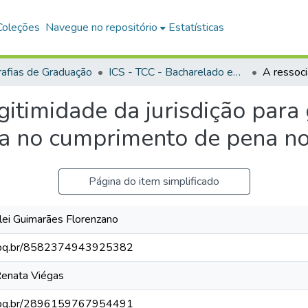
Coleções
Navegue no repositório
Estatísticas
afias de Graduação
ICS - TCC - Bacharelado em Direito
gitimidade da jurisdição para 
a no cumprimento de pena no
Página do item simplificado
lei Guimarães Florenzano
.cnpq.br/8582374943925382
Renata Viégas
.cnpq.br/2896159767954491