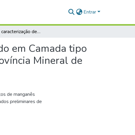
Entrar
Síntese e caracterização de nanomaterial estruturado em Camada tipo K-OL-1 a partir de rejeitos da Bacia do Kalunga (Província Mineral de Carajás, Pará)
rado em Camada tipo
ovíncia Mineral de
eitos de manganês
udos preliminares de