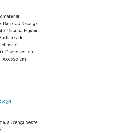
nomaterial
a Bacia do Kalunga
olo Miranda Figueira.
(Bacharelado
enharia e
0. Disponível em:
. Acesso em: .
3
ologia
ma, a licença deste
o