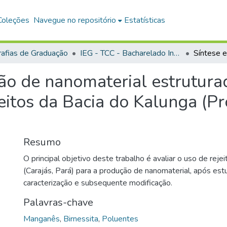
Coleções
Navegue no repositório
Estatísticas
afias de Graduação
IEG - TCC - Bacharelado Interdisciplinar em Ciência e Tecnologia
ação de nanomaterial estrutu
jeitos da Bacia do Kalunga (Pr
Resumo
O principal objetivo deste trabalho é avaliar o uso de rej
(Carajás, Pará) para a produção de nanomaterial, após est
caracterização e subsequente modificação.
Palavras-chave
Manganês
,
Birnessita
,
Poluentes