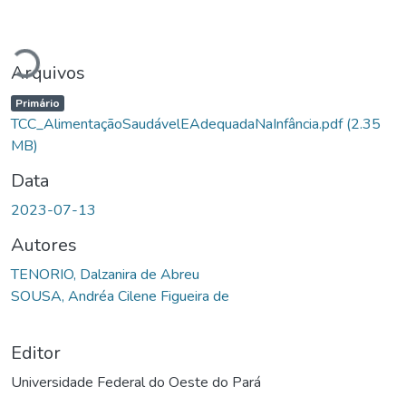
Carregando...
Arquivos
Primário
TCC_AlimentaçãoSaudávelEAdequadaNaInfância.pdf
(2.35
MB)
Data
2023-07-13
Autores
TENORIO, Dalzanira de Abreu
SOUSA, Andréa Cilene Figueira de
Editor
Universidade Federal do Oeste do Pará