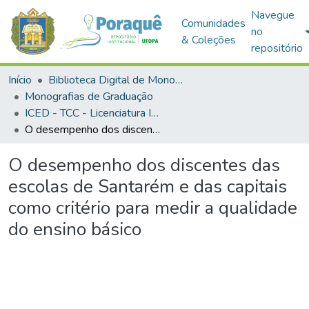
Navegue
Comunidades
no
& Coleções
repositório
Início
Biblioteca Digital de Monografias (BDM)
Monografias de Graduação
ICED - TCC - Licenciatura Integrada - Biologia e Química
O desempenho dos discentes das escolas de Santarém e das capitais como critério para medir a qualidade do ensino básico
O desempenho dos discentes das
escolas de Santarém e das capitais
como critério para medir a qualidade
do ensino básico