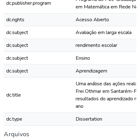
dc.publisher.program
em Matemática em Rede Nac
dc.rights
Acesso Aberto
dc.subject
Avaliação em larga escala
dc.subject
rendimento escolar
dc.subject
Ensino
dc.subject
Aprendizagem
Uma análise das ações realiz
Frei Othmar em Santarém-PA 
dc.title
resultados do aprendizado n
ano
dc.type
Dissertation
Arquivos