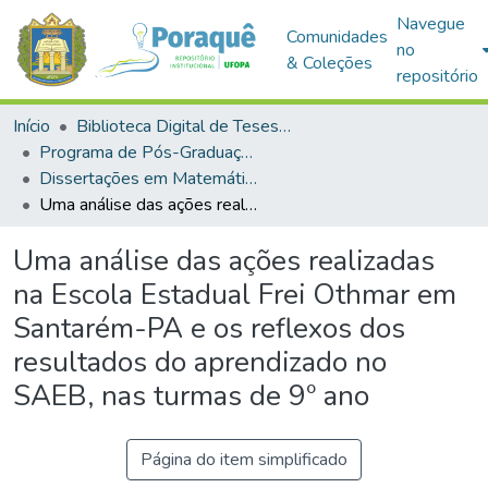
Navegue
Comunidades
no
& Coleções
repositório
Início
Biblioteca Digital de Teses e Dissertações (BDTD)
Programa de Pós-Graduação em Mestrado Profissional em Matemática em Rede Nacional (PROFMAT)
Dissertações em Matemática em Rede Nacional (Mestrado Profissional)
Uma análise das ações realizadas na Escola Estadual Frei Othmar em Santarém-PA e os reflexos dos resultados do aprendizado no SAEB, nas turmas de 9º ano
Uma análise das ações realizadas
na Escola Estadual Frei Othmar em
Santarém-PA e os reflexos dos
resultados do aprendizado no
SAEB, nas turmas de 9º ano
Página do item simplificado