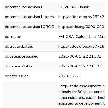
dc.contributor.advisor1
OLIVEIRA, Claudir
dc.contributor.advisor1Lattes
http://lattes.cnpq.br/2524
dc.contributor.advisor1ORCID
https://orcid.org/0000-00
dc.creator
FEITOSA, Carlos Cesar Maia
dc.creator.Lattes
http://lattes.cnpq.br/3772
dc.date.accessioned
2022-06-01T22:21:30Z
dc.date.available
2022-06-01T22:21:30Z
dc.date.issued
2020-12-21
Large-scale assessments have
schools for 30 years, and thr
other indicators, each school 
indicates its development, t