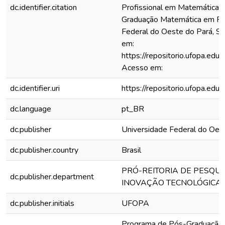
dc.identifier.citation
Profissional em Matemática)
Graduação Matemática em Red
Federal do Oeste do Pará, Sa
em:
https://repositorio.ufopa.e
Acesso em:
dc.identifier.uri
https://repositorio.ufopa.e
dc.language
pt_BR
dc.publisher
Universidade Federal do Oes
dc.publisher.country
Brasil
PRÓ-REITORIA DE PESQU
dc.publisher.department
INOVAÇÃO TECNOLÓGICA
dc.publisher.initials
UFOPA
Programa de Pós-Graduação 