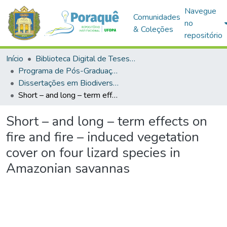
Navegue
Comunidades
no
& Coleções
repositório
Início
Biblioteca Digital de Teses e Dissertações (BDTD)
Programa de Pós-Graduação em Biodiversidade (PPGBEES)
Dissertações em Biodiversidade (Mestrado)
Short – and long – term effects on fire and fire – induced vegetation cover on four lizard species in Amazonian savannas
Short – and long – term effects on
fire and fire – induced vegetation
cover on four lizard species in
Amazonian savannas