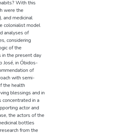
 habits? With this
ch were the
), and medicinal
e colonialist model
nd analyses of
es, considering
ogic of the
s in the present day
 José, in Óbidos-
ecommendation of
proach with semi-
f the health
ving blessings and in
s concentrated in a
upporting actor and
ase, the actors of the
edicinal bottles
 research from the