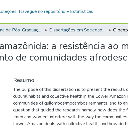
Coleções
Navegue no repositório
Estatísticas
Programa de Pós-Graduação em Sociedade, Ambiente e Qualidade de Vida (PPGSAQ)
Dissertações em Sociedade, Ambiente e Qualidade de Vida (Mestrado)
mazônida: a resistência ao m
ento de comunidades afrodes
Resumo
The purpose of this dissertation is to present the results 
cultural habits and collective health in the Lower Amazon r
communities of quilombos/mocambos remnants, and to ans
question that guided the research, namely, how does the f
(men and women) interfere with the way the communities
Lower Amazon deals with collective health, and how do th