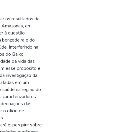
ar os resultados da
xo Amazonas, em
er à questão
da benzedeira e do
de, Interferindo na
os do Baixo
idade da vida das
Com esse propósito e
 da investigação da
rrafadas em um
e saúde na região do
s caracterizadores
 adequações das
r o ofício de
es
á e; perquirir sobre