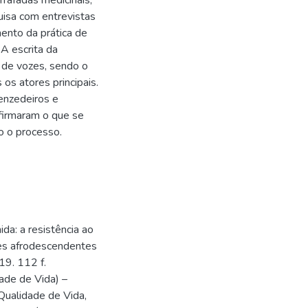
rafadas medicinais;
isa com entrevistas
ento da prática de
A escrita da
 de vozes, sendo o
os atores principais.
enzedeiros e
firmaram o que se
o o processo.
a: a resistência ao
des afrodescendentes
19. 112 f.
ade de Vida) –
ualidade de Vida,