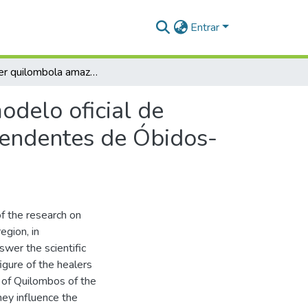
Entrar
O benzer quilombola amazônida: a resistência ao modelo oficial de saúde e o fortalecimento de comunidades afrodescendentes de Óbidos-Pará
odelo oficial de
cendentes de Óbidos-
of the research on
egion, in
wer the scientific
igure of the healers
 of Quilombos of the
ey influence the