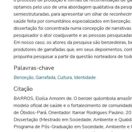
o processo de produção e formas de recomendação de gar
optamos pelo uso de uma abordagem qualitativa da pesqu
semiestruturadas, para apresentar um olhar de reconhecim
saúde feita por comunitários especializados em benzeção. 
dissertação foi concentrada numa concepção de narrativas
pesquisador o ator coadjuvante e as pessoas pesquisadas 
Em nosso caso, os atores da pesquisa são benzedeiras, b
produtores de garrafadas que, em seus depoimentos, con
propunha pesquisar a partir da questão norteadora de tod
Palavras-chave
Benzeção
,
Garrafada
,
Cultura
,
Identidade
Citação
BARROS, Eloísa Amorim de. O benzer quilombola amazônid
modelo oficial de saúde e o fortalecimento de comunida
de Óbidos-Pará. Orientador: Itamar Rodrigues Paulino. 20
Dissertação (Mestrado em Sociedade, Ambiente e Qualid
Programa de Pós-Graduação em Sociedade, Ambiente e Q