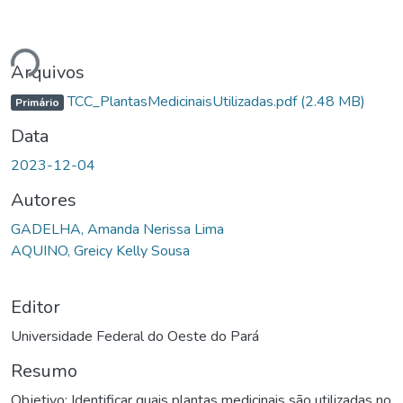
ando...
Arquivos
TCC_PlantasMedicinaisUtilizadas.pdf
(2.48 MB)
Primário
Data
2023-12-04
Autores
GADELHA, Amanda Nerissa Lima
AQUINO, Greicy Kelly Sousa
Editor
Universidade Federal do Oeste do Pará
Resumo
Objetivo: Identificar quais plantas medicinais são utilizadas no