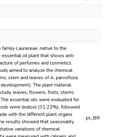
 family Lauraceae, native to the
essential oil plant that shows anti-
facture of perfumes and cosmetics.
study aimed to analyze the chemical
tems, stem and leaves of A. parvoflora
 development). The plant material
tudy, leaves, flowers, fruits, stems
. The essential oils were evaluated for
iods were linalool (31.23%), followed
e with the different plant organs
pt_BR
e results showed that seasonality
itative variations of chemical
ata were measured with calipers and