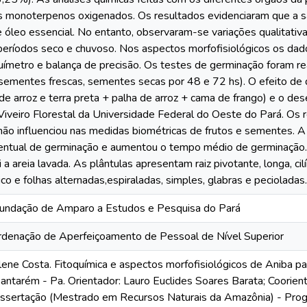
 os monoterpenos oxigenados. Os resultados evidenciaram que a s
 óleo essencial. No entanto, observaram-se variações qualitativ
períodos seco e chuvoso. Nos aspectos morfofisiológicos os da
químetro e balança de precisão. Os testes de germinação foram 
sementes frescas, sementes secas por 48 e 72 hs). O efeito de di
de arroz e terra preta + palha de arroz + cama de frango) e o des
Viveiro Florestal da Universidade Federal do Oeste do Pará. Os
não influenciou nas medidas biométricas de frutos e sementes. 
centual de germinação e aumentou o tempo médio de germinação. 
 a areia lavada. As plântulas apresentam raiz pivotante, longa, cil
rico e folhas alternadas,espiraladas, simples, glabras e pecioladas.
ndação de Amparo a Estudos e Pesquisa do Pará
denação de Aperfeiçoamento de Pessoal de Nível Superior
ene Costa. Fitoquímica e aspectos morfofisiológicos de Aniba par
Santarém - Pa. Orientador: Lauro Euclides Soares Barata; Coorie
Dissertação (Mestrado em Recursos Naturais da Amazônia) - Pr