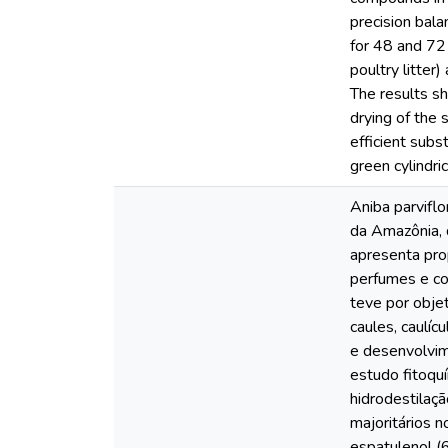
precision bala
for 48 and 72 
poultry litte
The results sh
drying of the
efficient subs
green cylindric
Aniba parvifl
da Amazônia, d
apresenta prop
perfumes e co
teve por objet
caules, caulíc
e desenvolvim
estudo fitoquí
hidrodestilaç
majoritários 
espatulenol (