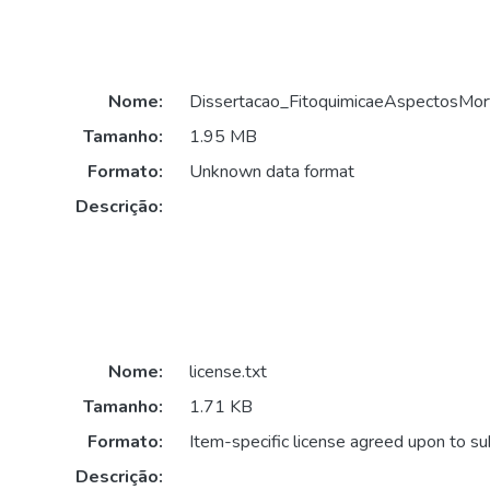
Nome:
Dissertacao_FitoquimicaeAspectosMorfo
Tamanho:
1.95 MB
Formato:
Unknown data format
Descrição:
Nome:
license.txt
Tamanho:
1.71 KB
Formato:
Item-specific license agreed upon to s
Descrição: