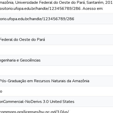
mazônia, Universidade Federal do Oeste do Pará, Santarém, 201
positorio.ufopa.edu.br/handle/123456789/286. Acesso em:
itorio.ufopa.edu.br/handle/123456789/286
Federal do Oeste do Pará
ngenharia e Geociências
Pós-Graduação em Recursos Naturais da Amazônia
to
NonCommercial-NoDerivs 3.0 United States
vecommons.org/licenses/by-nc-nd/3.0/us/