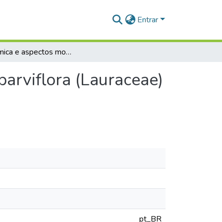
Entrar
Fitoquímica e aspectos morfofisiológicos de Aniba parviflora (Lauraceae) cultivada no município de Santarém - Pa
parviflora (Lauraceae)
pt_BR