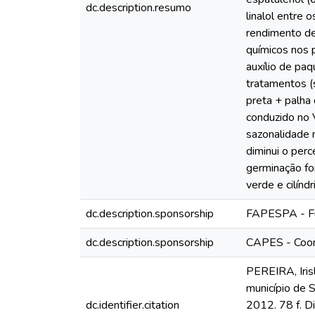
dc.description.resumo
linalol entre
rendimento de
químicos nos 
auxílio de pa
tratamentos (
preta + palha 
conduzido no 
sazonalidade 
diminui o per
germinação foi
verde e cilínd
dc.description.sponsorship
FAPESPA - Fu
dc.description.sponsorship
CAPES - Coor
PEREIRA, Irisl
município de 
dc.identifier.citation
2012. 78 f. 