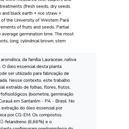
e treatments (fresh seeds, dry seeds
w and black earth + rice straw +
 of the University of Western Pará
ements of fruits and seeds. Partial
e average germination time. The most
ts, long, cylindrical brown; stem
romática, da família Lauraceae, nativa
. O óleo essencial desta planta
ode ser utilizado para fabricação de
ada. Nesse contexto, este trabalho
 extraído de folhas, flores, frutos,
rfofisiológicos (biometria, germinação
 Curauá em Santarém - PA - Brasil. No
à extração do óleo essencial por
uímica por CG-EM. Os compostos
o -felandreno (6,66%) e o
 planta confirmaram predominância do