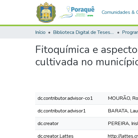
Comunidades & 
Início
Biblioteca Digital de Teses e Dissertações (BDTD)
Fitoquímica e aspecto
cultivada no municípi
dc.contributor.advisor-co1
MOURÃO, Ros
dc.contributor.advisor1
BARATA, Laur
dc.creator
PEREIRA, Iris
dc.creator.Lattes
http://latte