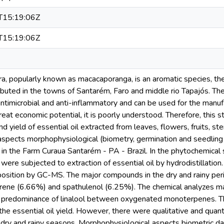
15:19:06Z
15:19:06Z
ra, popularly known as macacaporanga, is an aromatic species, the
buted in the towns of Santarém, Faro and middle rio Tapajós. The 
antimicrobial and anti-inflammatory and can be used for the manu
eat economic potential, it is poorly understood. Therefore, this 
d yield of essential oil extracted from leaves, flowers, fruits, s
aspects morphophysiological (biometry, germination and seedling
in the Farm Curaua Santarém - PA - Brazil. In the phytochemical s
were subjected to extraction of essential oil by hydrodistillation
osition by GC-MS. The major compounds in the dry and rainy per
rene (6.66%) and spathulenol (6.25%). The chemical analyzes mad
 predominance of linalool between oxygenated monoterpenes. Th
 the essential oil yield. However, there were qualitative and quant
dry and rainy seasons. Morphophysiological aspects biometric d