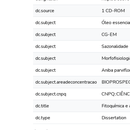
dc.source
1 CD-ROM
dc.subject
Óleo essencia
dc.subject
CG-EM
dc.subject
Sazonalidade
dc.subject
Morfofisiologi
dc.subject
Aniba parviflo
dc.subject.areadeconcentracao
BIOPROSPE
dc.subject.cnpq
CNPQ::CIÊN
dc.title
Fitoquímica e 
dc.type
Dissertation