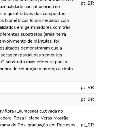
pt_BR
azonalidade não influenciou no
as e quantitativas dos compostos
dos biométricos foram medidos com
realizados em germinadores com três
ferentes substratos (areia; terra
envolvimento de plântulas, foi
 resultados demonstraram que a
A secagem parcial das sementes
O substrato mais eficiente para a
índrica de coloração marrom; caulículo
pt_BR
pt_BR
viflora (Lauraceae) cultivada no
ntadora: Rosa Helena Veras Mourão.
ograma de Pós-graduação em Recursos
pt_BR