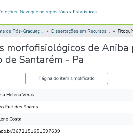
Coleções
Navegue no repositório
Estatísticas
Programa de Pós-Graduação em Recursos Naturais da Amazônia (PPGRNA)
Dissertações em Recursos Naturais da Amazônia (Mestrado)
s morfofisiológicos de Aniba 
o de Santarém - Pa
Página do item simplificado
a Helena Veras
o Euclides Soares
lene Costa
s.cnpq.br/3672151651597639