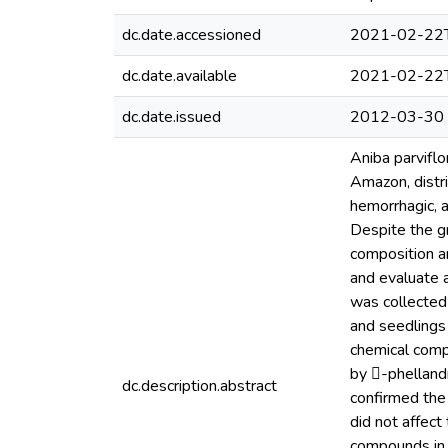
dc.date.accessioned
2021-02-22T
dc.date.available
2021-02-22T
dc.date.issued
2012-03-30
Aniba parviflo
Amazon, distri
hemorrhagic, 
Despite the gr
composition an
and evaluate 
was collected 
and seedlings 
chemical comp
by -phelland
dc.description.abstract
confirmed the
did not affect
compounds in 