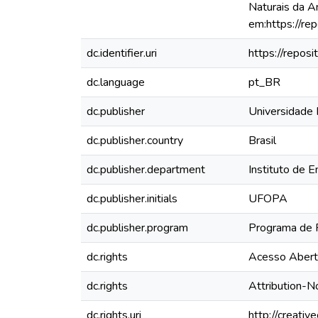
Naturais da A
em:https://re
dc.identifier.uri
https://repos
dc.language
pt_BR
dc.publisher
Universidade 
dc.publisher.country
Brasil
dc.publisher.department
Instituto de E
dc.publisher.initials
UFOPA
dc.publisher.program
Programa de 
dc.rights
Acesso Aber
dc.rights
Attribution-
dc.rights.uri
http://creati