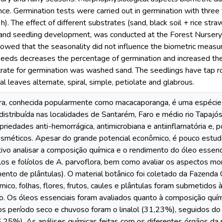
nce. Germination tests were carried out in germination with thre
h). The effect of different substrates (sand, black soil + rice stra
r) and seedling development, was conducted at the Forest Nursery
owed that the seasonality did not influence the biometric measur
 seeds decreases the percentage of germination and increased th
trate for germination was washed sand. The seedlings have tap roo
al leaves alternate, spiral, simple, petiolate and glabrous.
ora, conhecida popularmente como macacaporanga, é uma espécie a
istribuída nas localidades de Santarém, Faro e médio rio Tapajós
riedades anti-hemorrágica, antimicrobiana e antiinflamatória e, p
sméticos. Apesar do grande potencial econômico, é pouco estud
ivo analisar a composição química e o rendimento do óleo essencial
ulos e folíolos de A. parvoflora, bem como avaliar os aspectos mo
ento de plântulas). O material botânico foi coletado da Fazenda
mico, folhas, flores, frutos, caules e plântulas foram submetidos 
ão. Os óleos essenciais foram avaliados quanto à composição q
nos período seco e chuvoso foram o linalol (31,23%), seguidos d
6,25%). As análises químicas feitas com os diferentes órgãos da