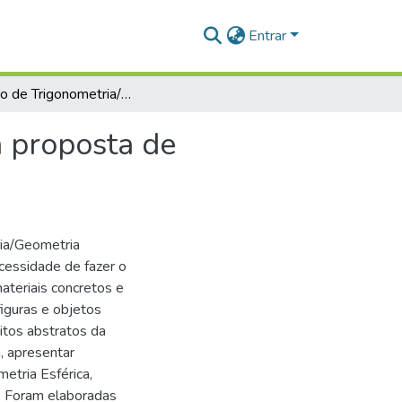
Entrar
O ensino de Trigonometria/Geometria esférica: uma proposta de atividades através da sequência CRA
a proposta de
ia/Geometria
cessidade de fazer o
ateriais concretos e
figuras e objetos
itos abstratos da
, apresentar
etria Esférica,
s. Foram elaboradas