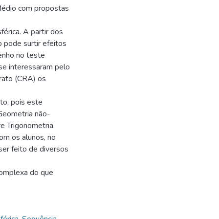
 Médio com propostas
érica. A partir dos
 pode surtir efeitos
enho no teste
 se interessaram pelo
rato (CRA) os
to, pois este
 Geometria não-
e Trigonometria.
com os alunos, no
er feito de diversos
complexa do que