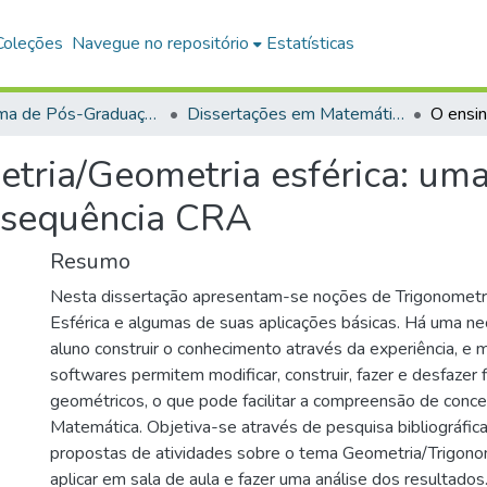
Coleções
Navegue no repositório
Estatísticas
Programa de Pós-Graduação em Mestrado Profissional em Matemática em Rede Nacional (PROFMAT)
Dissertações em Matemática em Rede Nacional (Mestrado Profissional)
etria/Geometria esférica: um
a sequência CRA
Resumo
Nesta dissertação apresentam-se noções de Trigonometr
Esférica e algumas de suas aplicações básicas. Há uma ne
aluno construir o conhecimento através da experiência, e m
softwares permitem modificar, construir, fazer e desfazer 
geométricos, o que pode facilitar a compreensão de conce
Matemática. Objetiva-se através de pesquisa bibliográfica
propostas de atividades sobre o tema Geometria/Trigonom
aplicar em sala de aula e fazer uma análise dos resultado