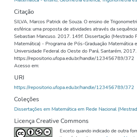
Matemática - ensino
,
Geometria esférica
,
Trigonometria es
Citação
SILVA, Marcos Patrick de Souza. O ensino de Trigonometr
esférica: uma proposta de atividades através da sequênci
Sebastian Mancuso. 2017. 149f. Dissertação (Mestrado P
Matemática) - Programa de Pós-Graduação Matemática e
Universidade Federal do Oeste do Pará, Santarém, 2017.
https://repositorio.ufopa.edu.br/handle/123456789/372
Acesso em:
URI
https://repositorio.ufopa.edu.br/handle/123456789/372
Coleções
Dissertações em Matemática em Rede Nacional (Mestrado
Licença Creative Commons
Exceto quando indicado de outra for