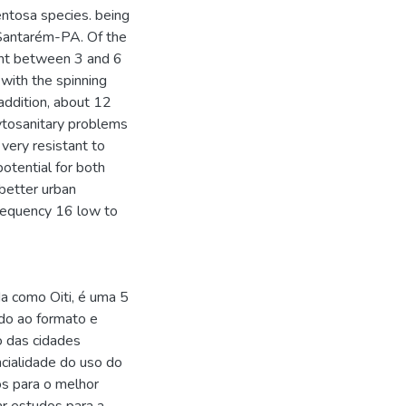
entosa species. being
 Santarém-PA. Of the
ght between 3 and 6
with the spinning
addition, about 12
ytosanitary problems
 very resistant to
otential for both
better urban
 frequency 16 low to
da como Oiti, é uma 5
do ao formato e
o das cidades
encialidade do uso do
os para o melhor