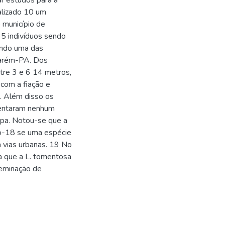
ar estudos para a
ealizado 10 um
o município de
35 indivíduos sendo
endo uma das
tarém-PA. Dos
tre 3 e 6 14 metros,
com a fiação e
. Além disso os
sentaram nenhum
opa. Notou-se que a
do-18 se uma espécie
 vias urbanas. 19 No
a que a L. tomentosa
seminação de