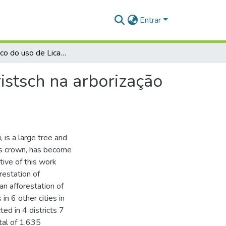
Entrar
Diagnóstico do uso de Licania tomentosa (Benth.)Fristsch na arborização urbana no município de Santarém-PA
istsch na arborização
 is a large tree and
ts crown, has become
tive of this work
restation of
an afforestation of
in 6 other cities in
ed in 4 districts 7
tal of 1,635