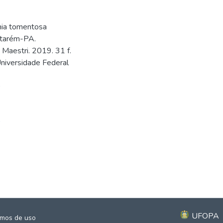
nia tomentosa
antarém-PA.
 Maestri. 2019. 31 f.
Universidade Federal
0
0
UFOPA
mos de uso