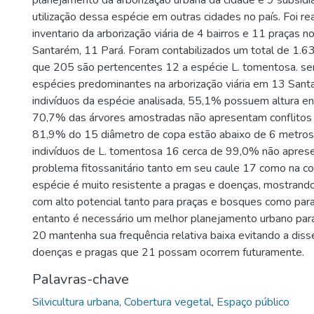
planejamento da arborização urbana da cidade e 9 subsidi
utilização dessa espécie em outras cidades no país. Foi r
inventario da arborização viária de 4 bairros e 11 praças n
Santarém, 11 Pará. Foram contabilizados um total de 1.6
que 205 são pertencentes 12 a espécie L. tomentosa. s
espécies predominantes na arborização viária em 13 San
indivíduos da espécie analisada, 55,1% possuem altura en
70,7% das árvores amostradas não apresentam conflitos 
81,9% do 15 diâmetro de copa estão abaixo de 6 metros
indivíduos de L. tomentosa 16 cerca de 99,0% não apre
problema fitossanitário tanto em seu caule 17 como na c
espécie é muito resistente a pragas e doenças, mostran
com alto potencial tanto para praças e bosques como para
entanto é necessário um melhor planejamento urbano par
20 mantenha sua frequência relativa baixa evitando a dis
doenças e pragas que 21 possam ocorrem futuramente.
Palavras-chave
Silvicultura urbana
,
Cobertura vegetal
,
Espaço público