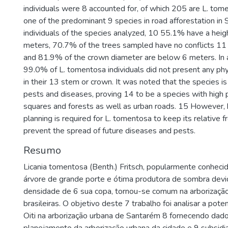
individuals were 8 accounted for, of which 205 are L. tom
one of the predominant 9 species in road afforestation in
individuals of the species analyzed, 10 55.1% have a hei
meters, 70.7% of the trees sampled have no conflicts 11 
and 81.9% of the crown diameter are below 6 meters. In 
99.0% of L. tomentosa individuals did not present any ph
in their 13 stem or crown. It was noted that the species is
pests and diseases, proving 14 to be a species with high p
squares and forests as well as urban roads. 15 However, 
planning is required for L. tomentosa to keep its relative
prevent the spread of future diseases and pests.
Resumo
Licania tomentosa (Benth.) Fritsch, popularmente conheci
árvore de grande porte e ótima produtora de sombra devi
densidade de 6 sua copa, tornou-se comum na arborizaçã
brasileiras. O objetivo deste 7 trabalho foi analisar a pot
Oiti na arborização urbana de Santarém 8 fornecendo dad