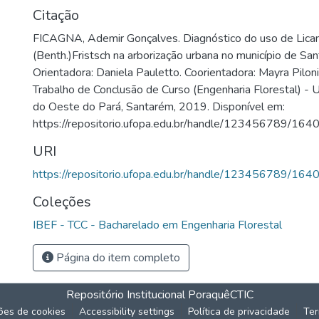
Citação
FICAGNA, Ademir Gonçalves. Diagnóstico do uso de Lica
(Benth.)Fristsch na arborização urbana no município de S
Orientadora: Daniela Pauletto. Coorientadora: Mayra Piloni
Trabalho de Conclusão de Curso (Engenharia Florestal) - 
do Oeste do Pará, Santarém, 2019. Disponível em:
https://repositorio.ufopa.edu.br/handle/123456789/164
URI
https://repositorio.ufopa.edu.br/handle/123456789/164
Coleções
IBEF - TCC - Bacharelado em Engenharia Florestal
Página do item completo
Repositório Institucional Poraquê
CTIC
ões de cookies
Accessibility settings
Política de privacidade
Ter