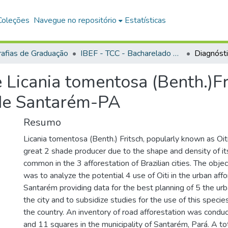
Coleções
Navegue no repositório
Estatísticas
afias de Graduação
IBEF - TCC - Bacharelado em Engenharia Florestal
 Licania tomentosa (Benth.)Fr
 de Santarém-PA
Resumo
Licania tomentosa (Benth.) Fritsch, popularly known as Oiti,
great 2 shade producer due to the shape and density of i
common in the 3 afforestation of Brazilian cities. The objec
was to analyze the potential 4 use of Oiti in the urban affo
Santarém providing data for the best planning of 5 the urb
the city and to subsidize studies for the use of this species 
the country. An inventory of road afforestation was conduct
and 11 squares in the municipality of Santarém, Pará. A to