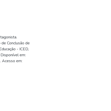
tagonista.
ho de Conclusão de
a Educação - ICED,
 Disponível em:
2. Acesso em:
2