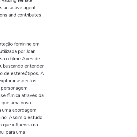
 valuing female
s an active agent
ions and contributes
entação feminina em
utilizada por Joan
isa o filme Aves de
0, buscando entender
ão de estereótipos. A
explorar aspectos
da personagem
se fílmica através da
se que uma nova
com uma abordagem
nino. Assim o estudo
 que influencia na
bui para uma