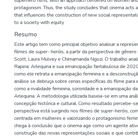
superhero films, with an approach centered on women and
protagonism. Thus, the study concludes that cinema acts a
that influences the construction of new social representat
to a society with equity
Resumo
Este artigo tem como principal objetivo analisar a repres
filmes de super- heróis, a partir da perspectiva de gênero 
Scott, Laura Mulvey e Chimamanda Ngozi. O trabalho anal
Rapina: Arlequina e sua emancipação fantabulosa de 202
como ele retrata a emancipação feminina e a desconstruç
análise se debruça sobre cenas específicas do filme para 
como a rivalidade feminina, sororidade e a emancipação 
Arlequina. A metodologia utilizada baseia-se em uma análi
concepção histórica e cultural. Como resultado percebe-
perspectiva está surgindo nos filmes de super-heróis, 
centrada em mulheres e valorizando o protagonismo femi
chega à conclusão que o cinema age como um agente ativo
construção das novas representações sociais e que contri