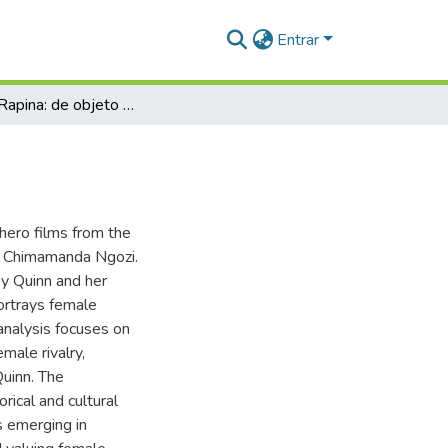
Entrar
Aves de Rapina: de objeto a protagonista
rhero films from the
d Chimamanda Ngozi.
y Quinn and her
ortrays female
analysis focuses on
male rivalry,
Quinn. The
rical and cultural
is emerging in