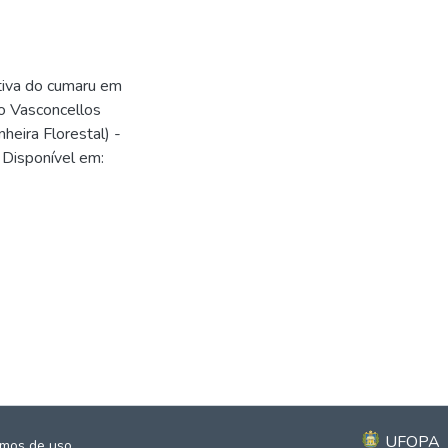
tiva do cumaru em
o Vasconcellos
heira Florestal) -
 Disponível em:
9
9
UFOPA
mos de uso