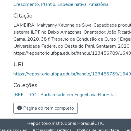
Crescimento
,
Plantio
,
Espécie nativa
,
Amazônia
Citação
LAMEIRA, Mahyanny Kalorine da Silva. Capacidade produ
sistema ILPF no Baixo Amazonas. Orientador: João Ricard
Gama. 2020. 38 f. Trabalho de Conclusão de Curso ( Engen
Universidade Federal do Oeste do Pará, Santarém, 2020.
https://repositorio.ufopa.edu.br/handle/123456789/164
URI
https://repositorio.ufopa.edu.br/handle/123456789/164
Coleções
IBEF - TCC - Bacharelado em Engenharia Florestal
Página do item completo
Repositório Institucional Poraquê
CTIC
ões de cookies
Accessibility settings
Política de privacidade
Ter