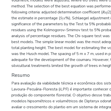
volumetric models were adjusted, where 68 trees were c
method. The selection of the best equation was performe
following criteria: adjusted determination coefficient (𝑅𝑎𝑗2
the estimate in percentage (𝑆𝑦𝑥%), Schlaegel adjustment i
significance of the parameters by the Test ta 5% probabilit
residues using the Kolmogorov-Smirnov test to 5% probabi
analysis of percentage residues. The Chi-square test was 
best models. The simple linear model was the most adeq
total planting height. The best model for estimating the 
was the Husch model. The spacing of 5 m x 7 m, used in p
adequate for the development of the coumaru. However, t
silvicultural treatments limited the growth of trees in heig
Resumo
Para avaliação da viabilidade técnica e econômica dos sis
Lavoura-Pecuária-Floresta (iLPF) é importante conhecer 
produção do componente florestal. O objetivo desse traba
modelos hipsométricos e volumétricos de Dipteryx odorata
avaliar o crescimento do plantio em um sistema de integr