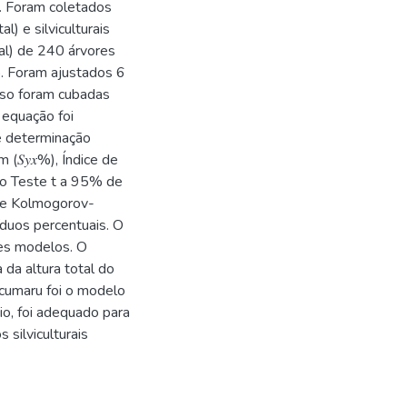
á. Foram coletados
) e silviculturais
ral) de 240 árvores
. Foram ajustados 6
sso foram cubadas
 equação foi
de determinação
(𝑆𝑦𝑥%), Índice de
elo Teste t a 95% de
ste Kolmogorov-
íduos percentuais. O
res modelos. O
 da altura total do
 cumaru foi o modelo
io, foi adequado para
 silviculturais