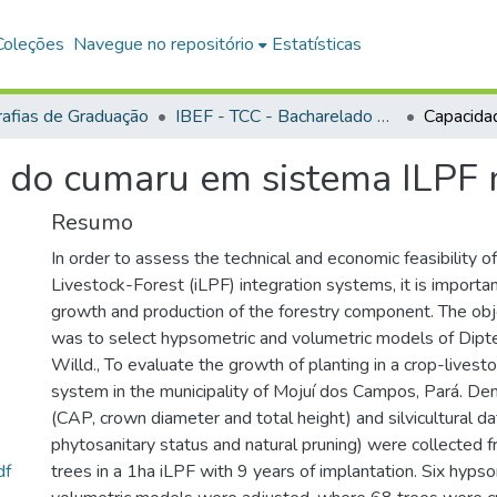
Coleções
Navegue no repositório
Estatísticas
afias de Graduação
IBEF - TCC - Bacharelado em Engenharia Florestal
a do cumaru em sistema ILPF
Resumo
In order to assess the technical and economic feasibility o
Livestock-Forest (iLPF) integration systems, it is importa
growth and production of the forestry component. The obj
was to select hypsometric and volumetric models of Dipte
Willd., To evaluate the growth of planting in a crop-livest
system in the municipality of Mojuí dos Campos, Pará. De
(CAP, crown diameter and total height) and silvicultural da
phytosanitary status and natural pruning) were collected
df
trees in a 1ha iLPF with 9 years of implantation. Six hyp