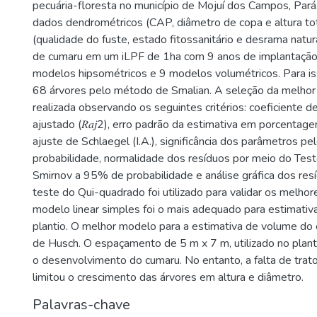
pecuária-floresta no município de Mojuí dos Campos, Par
dados dendrométricos (CAP, diâmetro de copa e altura total
(qualidade do fuste, estado fitossanitário e desrama natu
de cumaru em um iLPF de 1ha com 9 anos de implantação
modelos hipsométricos e 9 modelos volumétricos. Para i
68 árvores pelo método de Smalian. A seleção da melhor
realizada observando os seguintes critérios: coeficiente 
ajustado (𝑅𝑎𝑗2), erro padrão da estimativa em porcentagem 
ajuste de Schlaegel (I.A.), significância dos parâmetros p
probabilidade, normalidade dos resíduos por meio do Te
Smirnov a 95% de probabilidade e análise gráfica dos res
teste do Qui-quadrado foi utilizado para validar os melho
modelo linear simples foi o mais adequado para estimativa
plantio. O melhor modelo para a estimativa de volume do
de Husch. O espaçamento de 5 m x 7 m, utilizado no plant
o desenvolvimento do cumaru. No entanto, a falta de tratos
limitou o crescimento das árvores em altura e diâmetro.
Palavras-chave