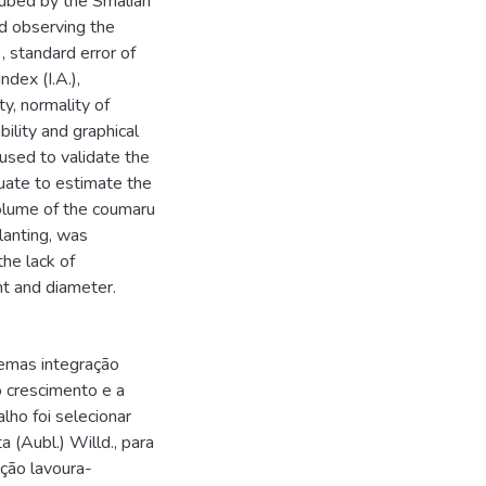
ubed by the Smalian
d observing the
), standard error of
ndex (I.A.),
y, normality of
lity and graphical
used to validate the
uate to estimate the
volume of the coumaru
lanting, was
he lack of
ht and diameter.
temas integração
o crescimento e a
lho foi selecionar
 (Aubl.) Willd., para
ação lavoura-