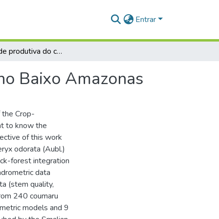
Entrar
Capacidade produtiva do cumaru em sistema ILPF no Baixo Amazonas
 no Baixo Amazonas
f the Crop-
nt to know the
ective of this work
ryx odorata (Aubl.)
ock-forest integration
ndrometric data
ta (stem quality,
 from 240 coumaru
sometric models and 9