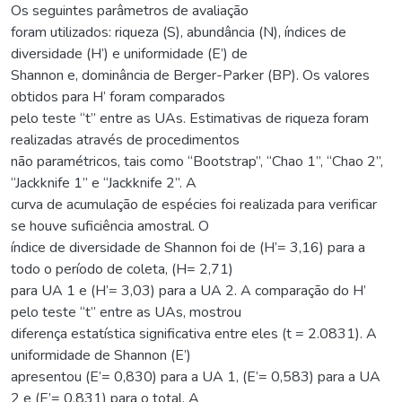
Os seguintes parâmetros de avaliação
foram utilizados: riqueza (S), abundância (N), índices de
diversidade (H’) e uniformidade (E’) de
Shannon e, dominância de Berger-Parker (BP). Os valores
obtidos para H’ foram comparados
pelo teste “t” entre as UAs. Estimativas de riqueza foram
realizadas através de procedimentos
não paramétricos, tais como “Bootstrap”, “Chao 1”, “Chao 2”,
“Jackknife 1” e “Jackknife 2”. A
curva de acumulação de espécies foi realizada para verificar
se houve suficiência amostral. O
índice de diversidade de Shannon foi de (H’= 3,16) para a
todo o período de coleta, (H= 2,71)
para UA 1 e (H’= 3,03) para a UA 2. A comparação do H’
pelo teste “t” entre as UAs, mostrou
diferença estatística significativa entre eles (t = 2.0831). A
uniformidade de Shannon (E’)
apresentou (E’= 0,830) para a UA 1, (E’= 0,583) para a UA
2 e (E’= 0,831) para o total. A