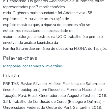
e 1 espécime. Os gêneros Adeloneivaia e Automeris foram
representados por 7 morfoespécies
cada. O gênero mais abundante foi Adeloneivaia (58
espécimes). A curva de acumulação de
espécie mostrou que, a riqueza de espécies não se
estabilizou ressaltando a necessidade de
maiores esforços amostrais na UC. O trabalho é o primeiro
envolvendo análise faunística da
Família Saturniidae em área de dossel na FLONA do Tapajós.
Palavras-chave
Mariposas
,
conservação
,
inventário
Citação
FREITAS, Raylan Silva de. Análise Faunística de Saturniidae
(Insecta, Lepidoptera) em Dossel na Floresta Nacional do
Tapajós, Pará, Brasil. Orientador:José Augusto Teston. 2018.
33 f. Trabalho de Conclusão de Curso (Biologia e Química) –
Universidade Federal do Oeste do Pará, Santarém, 2018.