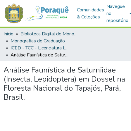
Navegue
Comunidades
no
& Coleções
repositório
Início
Biblioteca Digital de Monografias (BDM)
Monografias de Graduação
ICED - TCC - Licenciatura Integrada - Biologia e Química
Análise Faunística de Saturniidae (Insecta, Lepidoptera) em Dossel na Floresta Nacional do Tapajós, Pará, Brasil.
Análise Faunística de Saturniidae
(Insecta, Lepidoptera) em Dossel na
Floresta Nacional do Tapajós, Pará,
Brasil.