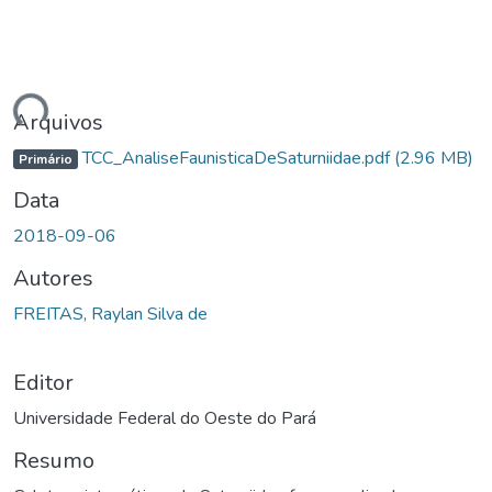
ndo...
Arquivos
TCC_AnaliseFaunisticaDeSaturniidae.pdf
(2.96 MB)
Primário
Data
2018-09-06
Autores
FREITAS, Raylan Silva de
Editor
Universidade Federal do Oeste do Pará
Resumo