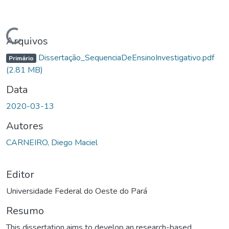
Carregando...
Arquivos
Dissertação_SequenciaDeEnsinoInvestigativo.pdf
Primário
(2.81 MB)
Data
2020-03-13
Autores
CARNEIRO, Diego Maciel
Editor
Universidade Federal do Oeste do Pará
Resumo
This dissertation aims to develop an research-based