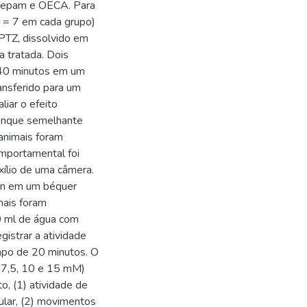
azepam e OECA. Para
(n = 7 em cada grupo)
PTZ, dissolvido em
a tratada. Dois
 40 minutos em um
ansferido para um
iar o efeito
tanque semelhante
nimais foram
omportamental foi
xílio de uma câmera.
in em um béquer
mais foram
0 ml de água com
strar a atividade
mpo de 20 minutos. O
 7,5, 10 e 15 mM)
o, (1) atividade de
ular, (2) movimentos