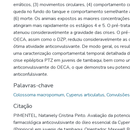
erráticos, (3) movimentos circulares, (4) comportamento co
queda no fundo do tanque e comportamento semelhante a 
(6) morte. Os animais expostos as maiores concentraçõ
atingiram mais rapidamente os estágios 4 e 5. O pré-tr
atenuou consideravelmente a gravidade das crises. O pr
OECA, assim como o DZP, reduziu consideravelmente as 
ótima atividade anticonvulsivante. De modo geral, os res
uma caracterização comportamental temporal detalhada 
crise epiléptica PTZ em juvenis de tambaqui, bem como u
anticonvulsivamte do OECA, o que demonstra seu potenci
anticonfulsivante.
Palavras-chave
Colossoma macropomum
,
Cyperus articulatus
,
Convulsões
Citação
PIMENTEL, Nataniely Cristina Pinto. Avaliação da potencia
farmacológica anticovulsivante do óleo essencial da Cyperu
(Priprioca) em juvenis de tambaqui. Orientador: Maxwell 