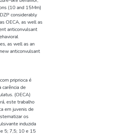
izure-like behavior,
tions (10 and 15Mm)
 DZP considerably
 as OECA, as well as
ent anticonvulsant
ehavioral
es, as well as an
 new anticonvulsant
com priprioca é
à carência de
culatus. (OECA)
rá, este trabalho
nta em juvenis de
stematizar os
lsivante induzida
e 5; 7,5; 10 e 15