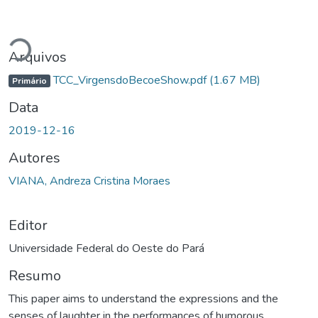
rregando...
Arquivos
TCC_VirgensdoBecoeShow.pdf
(1.67 MB)
Primário
Data
2019-12-16
Autores
VIANA, Andreza Cristina Moraes
Editor
Universidade Federal do Oeste do Pará
Resumo
This paper aims to understand the expressions and the
senses of laughter in the performances of humorous