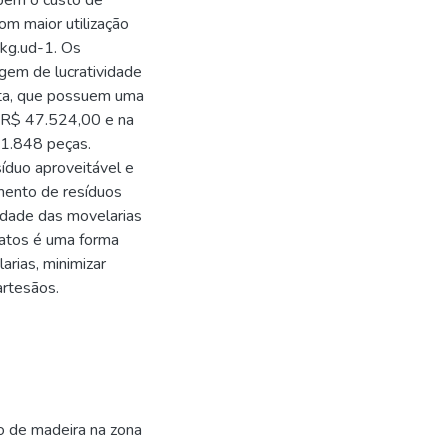
bém o custo de
om maior utilização
 kg.ud-1. Os
gem de lucratividade
eta, que possuem uma
e R$ 47.524,00 e na
 1.848 peças.
íduo aproveitável e
mento de resíduos
idade das movelarias
fatos é uma forma
arias, minimizar
artesãos.
o de madeira na zona