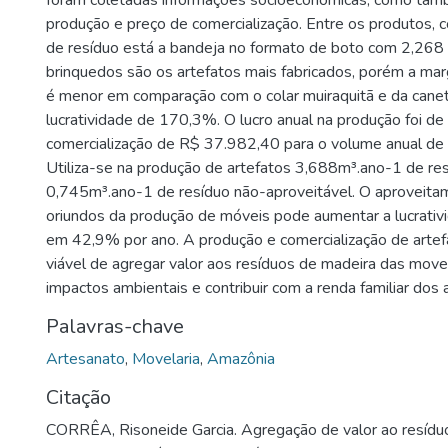
foram coletadas informações socioeconômicas, como tam
produção e preço de comercialização. Entre os produtos, c
de resíduo está a bandeja no formato de boto com 2,268
brinquedos são os artefatos mais fabricados, porém a mar
é menor em comparação com o colar muiraquitã e da can
lucratividade de 170,3%. O lucro anual na produção foi d
comercialização de R$ 37.982,40 para o volume anual de
Utiliza-se na produção de artefatos 3,688m³.ano-1 de res
0,745m³.ano-1 de resíduo não-aproveitável. O aproveita
oriundos da produção de móveis pode aumentar a lucrativ
em 42,9% por ano. A produção e comercialização de arte
viável de agregar valor aos resíduos de madeira das movel
impactos ambientais e contribuir com a renda familiar dos 
Palavras-chave
Artesanato
,
Movelaria
,
Amazônia
Citação
CORRÊA, Risoneide Garcia. Agregação de valor ao resídu