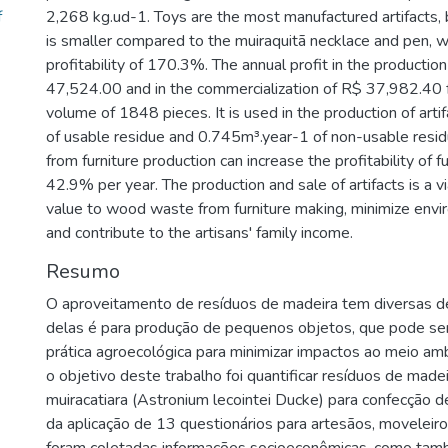
f
2,268 kg.ud-1. Toys are the most manufactured artifacts, 
is smaller compared to the muiraquitã necklace and pen, w
profitability of 170.3%. The annual profit in the producti
47,524.00 and in the commercialization of R$ 37,982.40 f
volume of 1848 pieces. It is used in the production of art
of usable residue and 0.745m³.year-1 of non-usable residu
from furniture production can increase the profitability of 
42.9% per year. The production and sale of artifacts is a 
value to wood waste from furniture making, minimize envi
and contribute to the artisans' family income.
Resumo
O aproveitamento de resíduos de madeira tem diversas d
delas é para produção de pequenos objetos, que pode se
prática agroecológica para minimizar impactos ao meio amb
o objetivo deste trabalho foi quantificar resíduos de made
muiracatiara (Astronium lecointei Ducke) para confecção d
da aplicação de 13 questionários para artesãos, moveleir