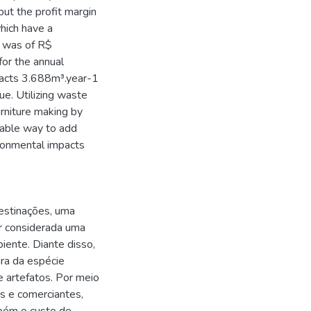
but the profit margin
hich have a
on was of R$
or the annual
ifacts 3.688m³.year-1
e. Utilizing waste
furniture making by
viable way to add
ronmental impacts
estinações, uma
r considerada uma
iente. Diante disso,
ira da espécie
e artefatos. Por meio
os e comerciantes,