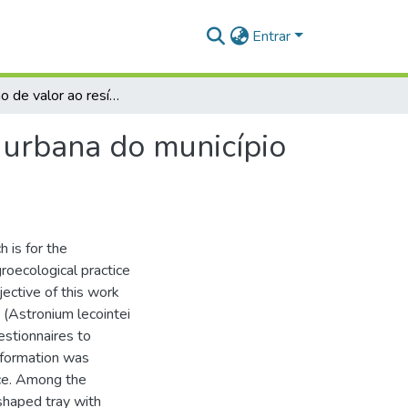
Entrar
Agregação de valor ao resíduo de madeira na zona urbana do município de Santarém-PA
 urbana do município
 is for the
roecological practice
ective of this work
 (Astronium lecointei
estionnaires to
nformation was
ice. Among the
-shaped tray with