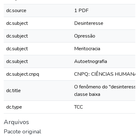
dc.source
1 PDF
dc.subject
Desinteresse
dc.subject
Opressão
dc.subject
Meritocracia
dc.subject
Autoetnografia
dc.subject.cnpq
CNPQ:: CIÊNCIAS HUMANA
O fenômeno do "desinteresse
dc.title
classe baixa
dc.type
TCC
Arquivos
Pacote original