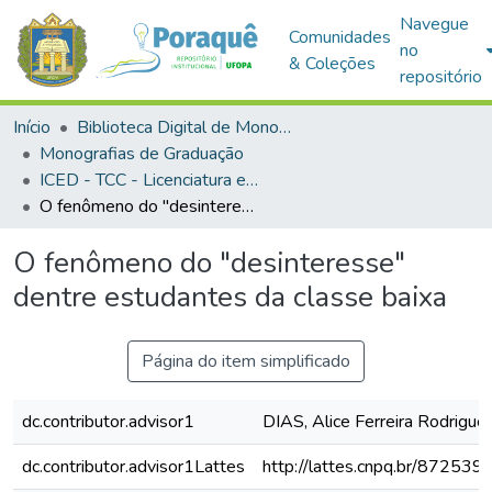
Navegue
Comunidades
no
& Coleções
repositório
Início
Biblioteca Digital de Monografias (BDM)
Monografias de Graduação
ICED - TCC - Licenciatura em Geografia
O fenômeno do "desinteresse" dentre estudantes da classe baixa
O fenômeno do "desinteresse"
dentre estudantes da classe baixa
Página do item simplificado
dc.contributor.advisor1
DIAS, Alice Ferreira Rodrigue
dc.contributor.advisor1Lattes
http://lattes.cnpq.br/8725