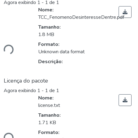
Agora exibindo
1 - 1 de 1
Nome:
TCC_FenomenoDesinteresseDentre.pdf
Tamanho:
1.8 MB
Formato:
ndo...
Unknown data format
Descrição:
Licença do pacote
Agora exibindo
1 - 1 de 1
Nome:
license.txt
Tamanho:
1.71 KB
Formato:
ndo...