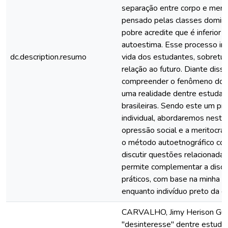
separação entre corpo e men
pensado pelas classes domina
pobre acredite que é inferior 
autoestima. Esse processo irá 
dc.description.resumo
vida dos estudantes, sobretu
relação ao futuro. Diante diss
compreender o fenômeno do de
uma realidade dentre estudan
brasileiras. Sendo este um pr
individual, abordaremos nest
opressão social e a meritocra
o método autoetnográfico com
discutir questões relacionadas
permite complementar a disc
práticos, com base na minha e
enquanto indivíduo preto da cl
CARVALHO, Jimy Herison Gui
"desinteresse" dentre estudan