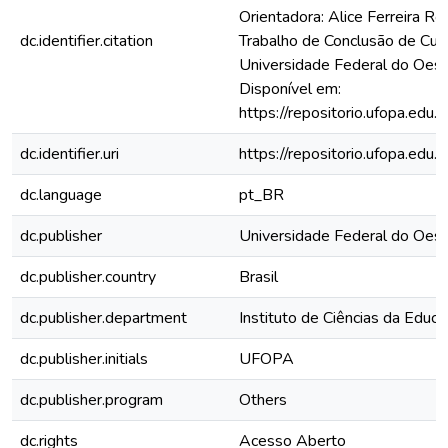
Orientadora: Alice Ferreira Ro
dc.identifier.citation
Trabalho de Conclusão de Curs
Universidade Federal do Oest
Disponível em:
https://repositorio.ufopa.ed
dc.identifier.uri
https://repositorio.ufopa.ed
dc.language
pt_BR
dc.publisher
Universidade Federal do Oest
dc.publisher.country
Brasil
dc.publisher.department
Instituto de Ciências da Educ
dc.publisher.initials
UFOPA
dc.publisher.program
Others
dc.rights
Acesso Aberto