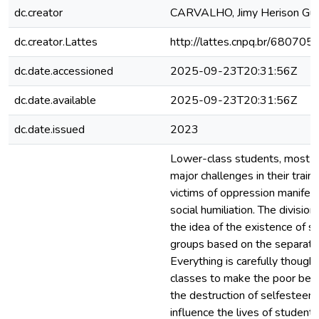
dc.creator
CARVALHO, Jimy Herison Gui
dc.creator.Lattes
http://lattes.cnpq.br/6807
dc.date.accessioned
2025-09-23T20:31:56Z
dc.date.available
2025-09-23T20:31:56Z
dc.date.issued
2023
Lower-class students, most o
major challenges in their train
victims of oppression manifes
social humiliation. The division
the idea of the existence of s
groups based on the separati
Everything is carefully though
classes to make the poor belie
the destruction of selfesteem. 
influence the lives of students,