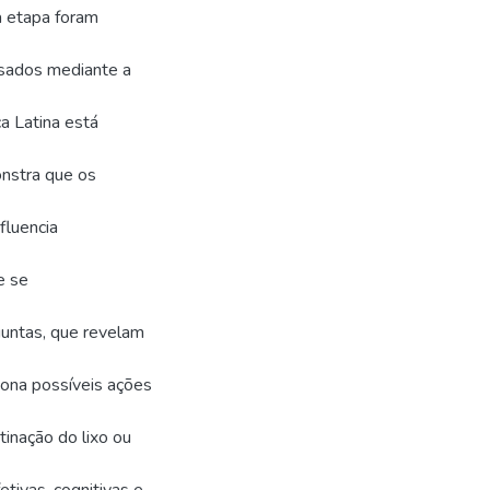
a etapa foram
lisados mediante a
a Latina está
onstra que os
fluencia
e se
untas, que revelam
iona possíveis ações
inação do lixo ou