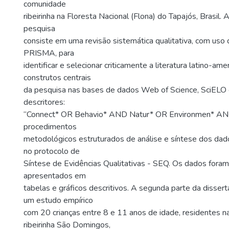
comunidade
ribeirinha na Floresta Nacional (Flona) do Tapajós, Brasil. 
pesquisa
consiste em uma revisão sistemática qualitativa, com us
PRISMA, para
identificar e selecionar criticamente a literatura latino-am
construtos centrais
da pesquisa nas bases de dados Web of Science, SciELO 
descritores:
“Connect* OR Behavio* AND Natur* OR Environmen* AND
procedimentos
metodológicos estruturados de análise e síntese dos da
no protocolo de
Síntese de Evidências Qualitativas - SEQ. Os dados fora
apresentados em
tabelas e gráficos descritivos. A segunda parte da disse
um estudo empírico
com 20 crianças entre 8 e 11 anos de idade, residentes 
ribeirinha São Domingos,