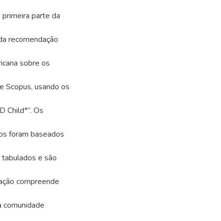
A primeira parte da
o da recomendação
ericana sobre os
e Scopus, usando os
 Child*”. Os
dos foram baseados
m tabulados e são
rtação compreende
na comunidade