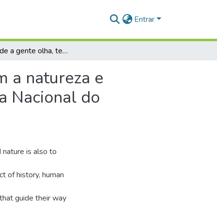
Entrar
"Pra onde a gente olha, tem natureza": conexão com a natureza e comportamentos ambientais de crianças na Floresta Nacional do Tapajós, Brasil
m a natureza e
a Nacional do
nature is also to
ct of history, human
 that guide their way