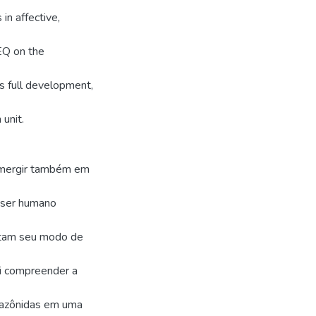
in affective,
EQ on the
d's full development,
unit.
 imergir também em
 o ser humano
entam seu modo de
oi compreender a
mazônidas em uma