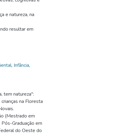
tivas, cognitivas e
ça e natureza, na
endo resultar em
ental
,
Infância
,
, tem natureza":
crianças na Floresta
Novais.
ação (Mestrado em
de Pós-Graduação em
Federal do Oeste do