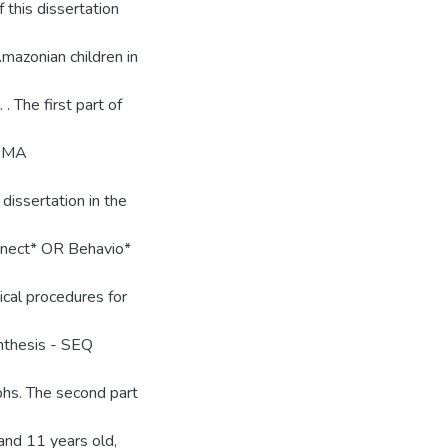
 this dissertation
mazonian children in
. The first part of
ISMA
 dissertation in the
nnect* OR Behavio*
cal procedures for
nthesis - SEQ
phs. The second part
and 11 years old,