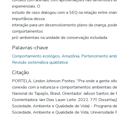
contato com animais, com aproximações nas dimensões afe
experienciais. O
estudo de caso dialogou com a SEQ na relação entre crian
importância dessa
interação para um desenvolvimento pleno da criança, pod
comportamentos
pró-ambientais na unidade de conservação estudada.
Palavras-chave
Comportamento ecológico
,
Amazônia
,
Pertencimento ambi
Revisão sistemática qualitativa
Citação
PORTELA, Lindon Johnson Pontes. "Pra onde a gente olha
conexão com a natureza e comportamentos ambientais de 
Nacional do Tapajós, Brasil. Orientador: Jaílson Santos de 
Coorientadora: Iani Dias Lauer Leite. 2022. 77f. Dissert
Sociedade, Ambiente e Qualidade de Vida) - Programa 
Sociedade, Ambiente e Qualidade de Vida, Universidade 