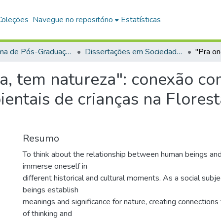
Coleções
Navegue no repositório
Estatísticas
Programa de Pós-Graduação em Sociedade, Ambiente e Qualidade de Vida (PPGSAQ)
Dissertações em Sociedade, Ambiente e Qualidade de Vida (Mestrado)
a, tem natureza": conexão co
ntais de crianças na Florest
Resumo
To think about the relationship between human beings and 
immerse oneself in
different historical and cultural moments. As a social subje
beings establish
meanings and significance for nature, creating connections
of thinking and