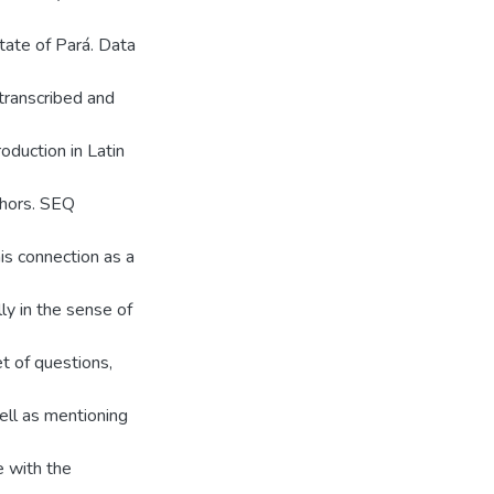
tate of Pará. Data
 transcribed and
oduction in Latin
uthors. SEQ
is connection as a
ly in the sense of
t of questions,
well as mentioning
e with the