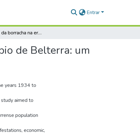
Entrar
Soldados da borracha na era Henry Ford no município de Belterra: um recorte histórico dos anos de 1934 a 1945
pio de Belterra: um
the years 1934 to
e study aimed to
errense population
nifestations, economic,