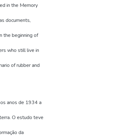
rved in the Memory
, as documents,
n the beginning of
rs who still live in
nario of rubber and
e os anos de 1934 a
terra. O estudo teve
formação da