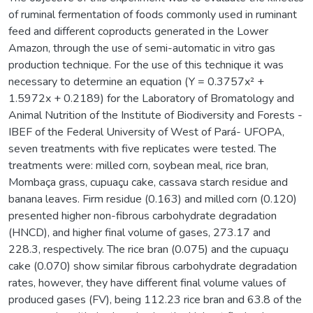
of ruminal fermentation of foods commonly used in ruminant
feed and different coproducts generated in the Lower
Amazon, through the use of semi-automatic in vitro gas
production technique. For the use of this technique it was
necessary to determine an equation (Y = 0.3757x² +
1.5972x + 0.2189) for the Laboratory of Bromatology and
Animal Nutrition of the Institute of Biodiversity and Forests -
IBEF of the Federal University of West of Pará- UFOPA,
seven treatments with five replicates were tested. The
treatments were: milled corn, soybean meal, rice bran,
Mombaça grass, cupuaçu cake, cassava starch residue and
banana leaves. Firm residue (0.163) and milled corn (0.120)
presented higher non-fibrous carbohydrate degradation
(HNCD), and higher final volume of gases, 273.17 and
228.3, respectively. The rice bran (0.075) and the cupuaçu
cake (0.070) show similar fibrous carbohydrate degradation
rates, however, they have different final volume values of
produced gases (FV), being 112.23 rice bran and 63.8 of the