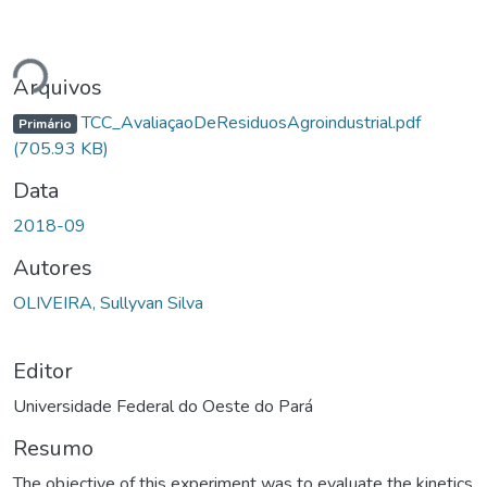
gando...
Arquivos
TCC_AvaliaçaoDeResiduosAgroindustrial.pdf
Primário
(705.93 KB)
Data
2018-09
Autores
OLIVEIRA, Sullyvan Silva
Editor
Universidade Federal do Oeste do Pará
Resumo
The objective of this experiment was to evaluate the kinetics