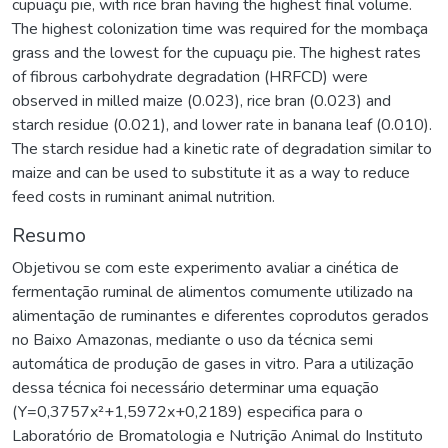
cupuaçu pie, with rice bran having the highest final volume.
The highest colonization time was required for the mombaça
grass and the lowest for the cupuaçu pie. The highest rates
of fibrous carbohydrate degradation (HRFCD) were
observed in milled maize (0.023), rice bran (0.023) and
starch residue (0.021), and lower rate in banana leaf (0.010).
The starch residue had a kinetic rate of degradation similar to
maize and can be used to substitute it as a way to reduce
feed costs in ruminant animal nutrition.
Resumo
Objetivou se com este experimento avaliar a cinética de
fermentação ruminal de alimentos comumente utilizado na
alimentação de ruminantes e diferentes coprodutos gerados
no Baixo Amazonas, mediante o uso da técnica semi
automática de produção de gases in vitro. Para a utilização
dessa técnica foi necessário determinar uma equação
(Y=0,3757x²+1,5972x+0,2189) especifica para o
Laboratório de Bromatologia e Nutrição Animal do Instituto