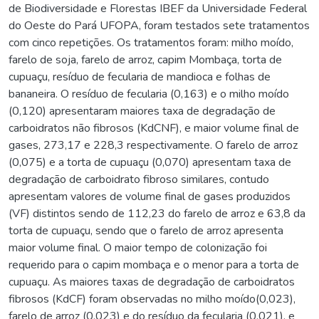
de Biodiversidade e Florestas IBEF da Universidade Federal
do Oeste do Pará UFOPA, foram testados sete tratamentos
com cinco repetições. Os tratamentos foram: milho moído,
farelo de soja, farelo de arroz, capim Mombaça, torta de
cupuaçu, resíduo de fecularia de mandioca e folhas de
bananeira. O resíduo de fecularia (0,163) e o milho moído
(0,120) apresentaram maiores taxa de degradação de
carboidratos não fibrosos (KdCNF), e maior volume final de
gases, 273,17 e 228,3 respectivamente. O farelo de arroz
(0,075) e a torta de cupuaçu (0,070) apresentam taxa de
degradação de carboidrato fibroso similares, contudo
apresentam valores de volume final de gases produzidos
(VF) distintos sendo de 112,23 do farelo de arroz e 63,8 da
torta de cupuaçu, sendo que o farelo de arroz apresenta
maior volume final. O maior tempo de colonização foi
requerido para o capim mombaça e o menor para a torta de
cupuaçu. As maiores taxas de degradação de carboidratos
fibrosos (KdCF) foram observadas no milho moído(0,023),
farelo de arroz (0,023) e do resíduo da fecularia (0,021), e