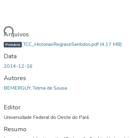
ndo...
Arquivos
TCC_HistoriasRegraseSentidos.pdf
(4.17 MB)
Primário
Data
2014-12-16
Autores
BEMERGUY, Telma de Sousa
Editor
Universidade Federal do Oeste do Pará
Resumo