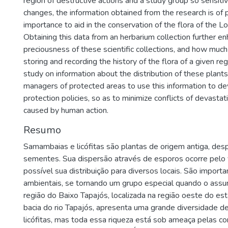
region of destructive actions and a study group so sensiti
changes, the information obtained from the research is of
importance to aid in the conservation of the flora of the L
Obtaining this data from an herbarium collection further e
preciousness of these scientific collections, and how much 
storing and recording the history of the flora of a given re
study on information about the distribution of these plants, 
managers of protected areas to use this information to d
protection policies, so as to minimize conflicts of devastat
caused by human action.
Resumo
Samambaias e licófitas são plantas de origem antiga, des
sementes. Sua dispersão através de esporos ocorre pelo 
possível sua distribuição para diversos locais. São import
ambientais, se tornando um grupo especial quando o assu
região do Baixo Tapajós, localizada na região oeste do es
bacia do rio Tapajós, apresenta uma grande diversidade 
licófitas, mas toda essa riqueza está sob ameaça pelas c