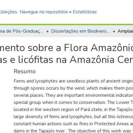
Coleções
Navegue no repositório
Estatísticas
Programa de Pós-Graduação em Biodiversidade (PPGBEES)
Dissertações em Biodiversidade (Mestrado)
ento sobre a Flora Amazônica
 e licófitas na Amazônia Cen
Resumo
Ferns and lycophytes are seedless plants of ancient origin.
through spores occurs by the wind, which makes them poss
several places. They are important environmental indicato
special group when it comes to conservation. The Lower T
located in the western region of Pará state, in the Tapajós
large diversity of ferns and lycophytes, but all this richnes
constant human actions such as fires in Protected Areas a
dams in the Tapajós river . The objective of this work was 