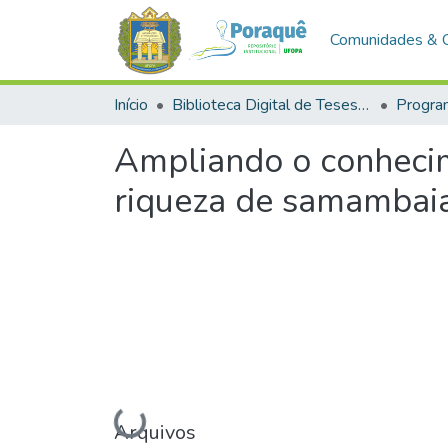
Comunidades & 
Início
Biblioteca Digital de Teses e Dissertações (BDTD)
Ampliando o conhecim
riqueza de samambaias
Carregando...
Arquivos