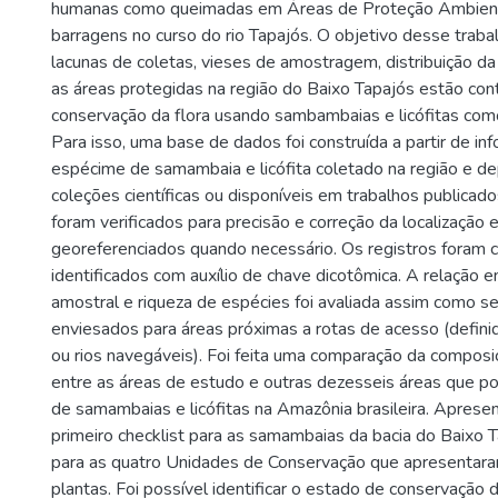
humanas como queimadas em Áreas de Proteção Ambient
barragens no curso do rio Tapajós. O objetivo desse trabalh
lacunas de coletas, vieses de amostragem, distribuição da
as áreas protegidas na região do Baixo Tapajós estão cont
conservação da flora usando sambambaias e licófitas co
Para isso, uma base de dados foi construída a partir de i
espécime de samambaia e licófita coletado na região e d
coleções científicas ou disponíveis em trabalhos publicado
foram verificados para precisão e correção da localização 
georeferenciados quando necessário. Os registros foram 
identificados com auxílio de chave dicotômica. A relação e
amostral e riqueza de espécies foi avaliada assim como se
enviesados para áreas próximas a rotas de acesso (defin
ou rios navegáveis). Foi feita uma comparação da compos
entre as áreas de estudo e outras dezesseis áreas que p
de samambaias e licófitas na Amazônia brasileira. Aprese
primeiro checklist para as samambaias da bacia do Baixo 
para as quatro Unidades de Conservação que apresentara
plantas. Foi possível identificar o estado de conservação