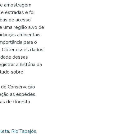
 de amostragem
 e estradas e foi
áreas de acesso
de uma região alvo de
udanças ambientais,
mportância para o
s. Obter esses dados
osidade dessas
gistrar a história da
studo sobre
s de Conservação
eção as espécies,
as de floresta
leta
,
Rio Tapajós
,