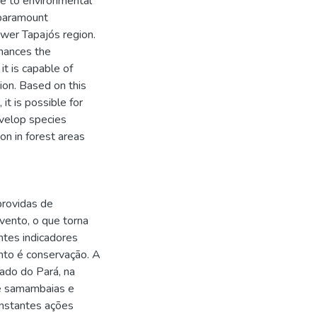
ve to environmental
 paramount
ower Tapajós region.
nhances the
it is capable of
gion. Based on this
it is possible for
evelop species
ion in forest areas
providas de
vento, o que torna
antes indicadores
nto é conservação. A
tado do Pará, na
de samambaias e
onstantes ações