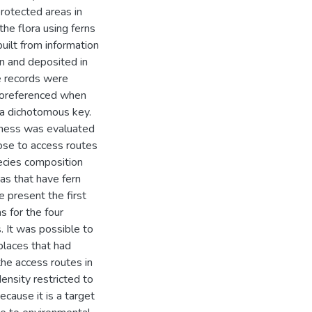
protected areas in
the flora using ferns
uilt from information
on and deposited in
se records were
georeferenced when
 a dichotomous key.
hness was evaluated
ose to access routes
pecies composition
s that have fern
 present the first
s for the four
. It was possible to
places that had
the access routes in
density restricted to
ecause it is a target