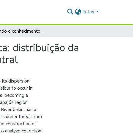
Entrar
Ampliando o conhecimento sobre a Flora Amazônica: distribuição da riqueza de samambaias e licófitas na Amazônia Central
: distribuição da
tral
 Its dispersion
ible to occur in
rs, becoming a
apajós region,
 River basin, has a
s is under threat from
nd construction of
to analyze collection