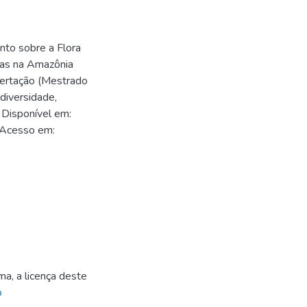
to sobre a Flora
itas na Amazônia
ssertação (Mestrado
diversidade,
 Disponível em:
 Acesso em:
ma, a licença deste
o