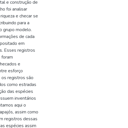
al e construção de
o foi analisar
 riqueza e checar se
ribuindo para a
mo grupo modelo.
nformações de cada
epositado em
s. Esses registros
e foram
checados e
ntre esforço
 os registros são
idos como estradas
ição das espécies
ossuem inventários
ntamos aqui o
Tapajós, assim como
m registros dessas
 das espécies assim