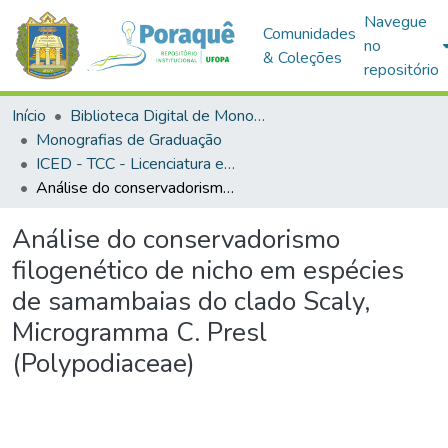
Navegue
Comunidades
no
& Coleções
repositório
Início
Biblioteca Digital de Monografias (BDM)
Monografias de Graduação
ICED - TCC - Licenciatura em Ciências Biológicas
Análise do conservadorismo filogenético de nicho em espécies de samambaias do clado Scaly, Microgramma C. Presl (Polypodiaceae)
Análise do conservadorismo
filogenético de nicho em espécies
de samambaias do clado Scaly,
Microgramma C. Presl
(Polypodiaceae)