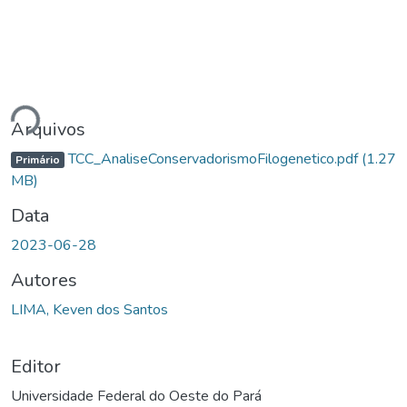
egando...
Arquivos
TCC_AnaliseConservadorismoFilogenetico.pdf
(1.27
Primário
MB)
Data
2023-06-28
Autores
LIMA, Keven dos Santos
Editor
Universidade Federal do Oeste do Pará