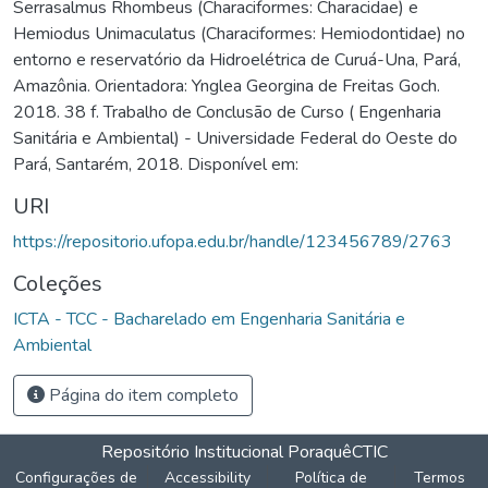
Serrasalmus Rhombeus (Characiformes: Characidae) e
Hemiodus Unimaculatus (Characiformes: Hemiodontidae) no
entorno e reservatório da Hidroelétrica de Curuá-Una, Pará,
Amazônia. Orientadora: Ynglea Georgina de Freitas Goch.
2018. 38 f. Trabalho de Conclusão de Curso ( Engenharia
Sanitária e Ambiental) - Universidade Federal do Oeste do
Pará, Santarém, 2018. Disponível em:
URI
https://repositorio.ufopa.edu.br/handle/123456789/2763
Coleções
ICTA - TCC - Bacharelado em Engenharia Sanitária e
Ambiental
Página do item completo
Repositório Institucional Poraquê
CTIC
Configurações de
Accessibility
Política de
Termos