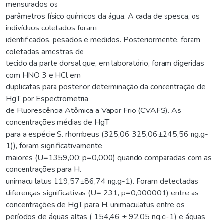
mensurados os
parâmetros físico químicos da água. A cada de spesca, os
indivíduos coletados foram
identificados, pesados e medidos. Posteriormente, foram
coletadas amostras de
tecido da parte dorsal que, em laboratório, foram digeridas
com HNO 3 e HCl em
duplicatas para posterior determinação da concentração de
HgT por Espectrometria
de Fluorescência Atômica a Vapor Frio (CVAFS). As
concentrações médias de HgT
para a espécie S. rhombeus (325,06 325,06±245,56 ng.g-
1)), foram significativamente
maiores (U=1359,00; p=0,000) quando comparadas com as
concentrações para H.
unimacu latus 119,57±86,74 ng.g-1). Foram detectadas
diferenças significativas (U= 231, p=0,000001) entre as
concentrações de HgT para H. unimaculatus entre os
períodos de águas altas ( 154,46 ± 92,05 ng.g-1) e águas