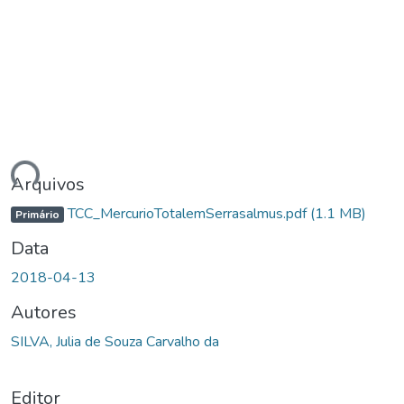
ndo...
Arquivos
TCC_MercurioTotalemSerrasalmus.pdf
(1.1 MB)
Primário
Data
2018-04-13
Autores
SILVA, Julia de Souza Carvalho da
Editor