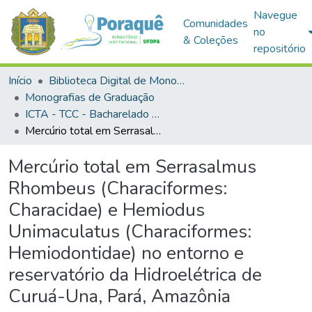
Navegue
Comunidades
no
& Coleções
repositório
Início
Biblioteca Digital de Monografias (BDM)
Monografias de Graduação
ICTA - TCC - Bacharelado em Engenharia Sanitária e Ambiental
Mercúrio total em Serrasalmus Rhombeus (Characiformes: Characidae) e Hemiodus Unimaculatus (Characiformes: Hemiodontidae) no entorno e reservatório da Hidroelétrica de Curuá-Una, Pará, Amazônia
Mercúrio total em Serrasalmus
Rhombeus (Characiformes:
Characidae) e Hemiodus
Unimaculatus (Characiformes:
Hemiodontidae) no entorno e
reservatório da Hidroelétrica de
Curuá-Una, Pará, Amazônia