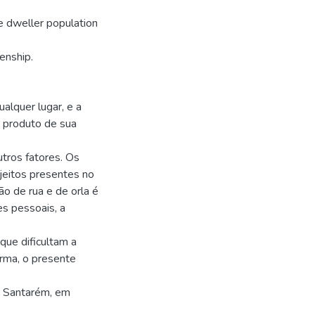
e dweller population
zenship.
alquer lugar, e a
o produto de sua
tros fatores. Os
jeitos presentes no
ão de rua e de orla é
es pessoais, a
que dificultam a
orma, o presente
e Santarém, em