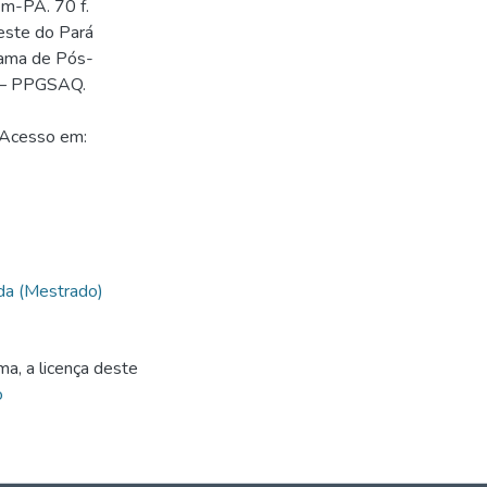
ém-PA. 70 f.
este do Pará
rama de Pós-
a – PPGSAQ.
 Acesso em:
da (Mestrado)
ma, a licença deste
o