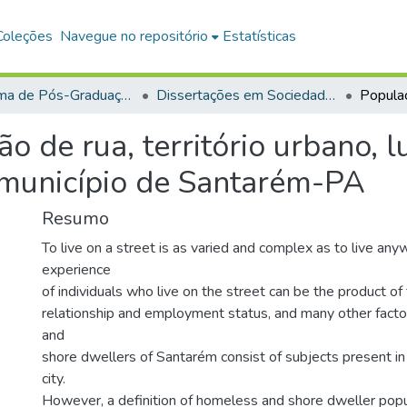
Coleções
Navegue no repositório
Estatísticas
Programa de Pós-Graduação em Sociedade, Ambiente e Qualidade de Vida (PPGSAQ)
Dissertações em Sociedade, Ambiente e Qualidade de Vida (Mestrado)
 de rua, território urbano, l
 município de Santarém-PA
Resumo
To live on a street is as varied and complex as to live an
experience
of individuals who live on the street can be the product of 
relationship and employment status, and many other fact
and
shore dwellers of Santarém consist of subjects present in t
city.
However, a definition of homeless and shore dweller popu