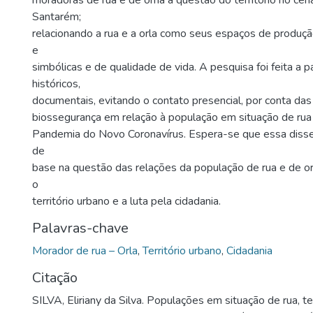
moradoras de rua e de orna a questão do território no cen
Santarém;
relacionando a rua e a orla como seus espaços de produçã
e
simbólicas e de qualidade de vida. A pesquisa foi feita a pa
históricos,
documentais, evitando o contato presencial, por conta da
biossegurança em relação à população em situação de ru
Pandemia do Novo Coronavírus. Espera-se que essa disse
de
base na questão das relações da população de rua e de 
o
território urbano e a luta pela cidadania.
Palavras-chave
Morador de rua – Orla
,
Território urbano
,
Cidadania
Citação
SILVA, Eliriany da Silva. Populações em situação de rua, ter