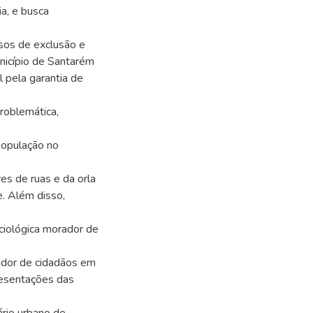
ia, e busca
ssos de exclusão e
unicípio de Santarém
 pela garantia de
problemática,
população no
es de ruas e da orla
e. Além disso,
ciológica morador de
cador de cidadãos em
resentações das