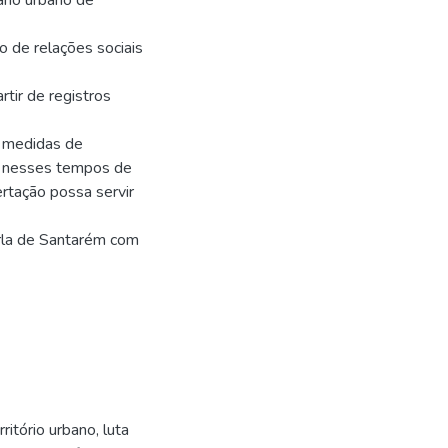
ário urbano de
o de relações sociais
rtir de registros
s medidas de
a nesses tempos de
rtação possa servir
orla de Santarém com
ritório urbano, luta