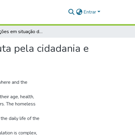
Entrar
Populações em situação de rua, território urbano, luta pela cidadania e qualidade de vida no município de Santarém-PA
uta pela cidadania e
ywhere and the
their age, health,
ors. The homeless
he daily life of the
lation is complex,