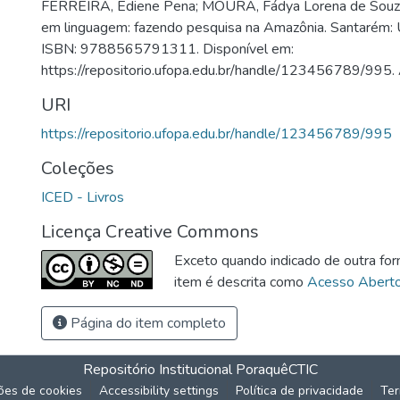
FERREIRA, Ediene Pena; MOURA, Fádya Lorena de Souza (
em linguagem: fazendo pesquisa na Amazônia. Santarém
ISBN: 9788565791311. Disponível em:
https://repositorio.ufopa.edu.br/handle/123456789/995.
URI
https://repositorio.ufopa.edu.br/handle/123456789/995
Coleções
ICED - Livros
Licença Creative Commons
Exceto quando indicado de outra for
item é descrita como
Acesso Abert
Página do item completo
Repositório Institucional Poraquê
CTIC
ões de cookies
Accessibility settings
Política de privacidade
Ter