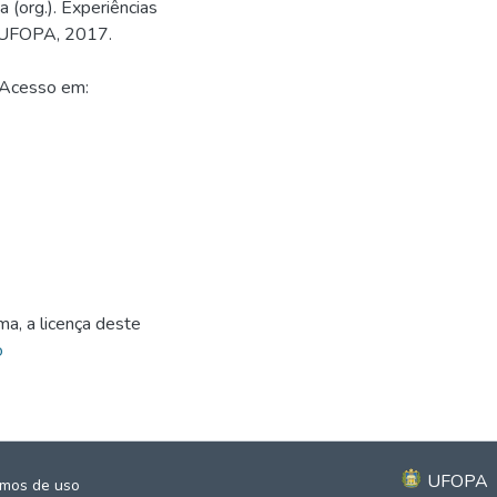
org.). Experiências
: UFOPA, 2017.
 Acesso em:
ma, a licença deste
o
UFOPA
mos de uso