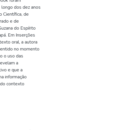
-book foram
o longo dos dez anos
 Científica, de
rado e de
Suzana do Espírito
apá. Em Inserções
exto oral, a autora
 sentido no momento
ão o uso das
revelam a
ivo e que a
uma informação
 do contexto