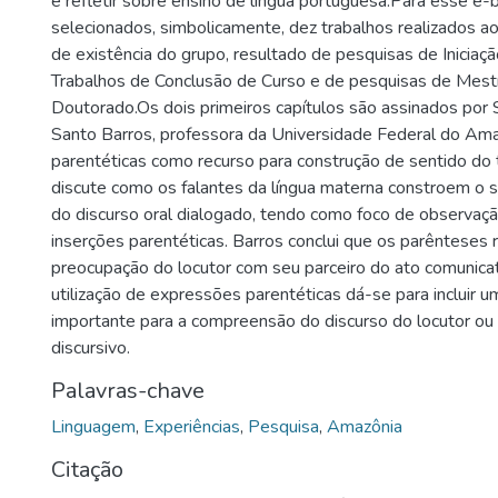
e refletir sobre ensino de língua portuguesa.Para esse e
selecionados, simbolicamente, dez trabalhos realizados a
de existência do grupo, resultado de pesquisas de Iniciação
Trabalhos de Conclusão de Curso e de pesquisas de Mest
Doutorado.Os dois primeiros capítulos são assinados por 
Santo Barros, professora da Universidade Federal do Am
parentéticas como recurso para construção de sentido do t
discute como os falantes da língua materna constroem o
do discurso oral dialogado, tendo como foco de observaç
inserções parentéticas. Barros conclui que os parênteses 
preocupação do locutor com seu parceiro do ato comunicat
utilização de expressões parentéticas dá-se para incluir 
importante para a compreensão do discurso do locutor ou
discursivo.
Palavras-chave
Linguagem
,
Experiências
,
Pesquisa
,
Amazônia
Citação