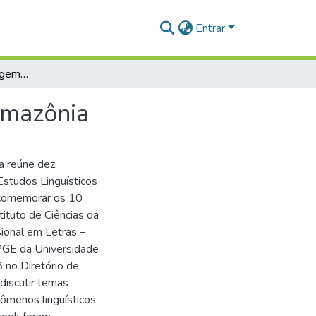
Entrar
Experiências em linguagem: fazendo pesquisa na Amazônia
Amazônia
a reúne dez
studos Linguísticos
 comemorar os 10
ituto de Ciências da
ional em Letras –
PGE da Universidade
 no Diretório de
discutir temas
nômenos linguísticos