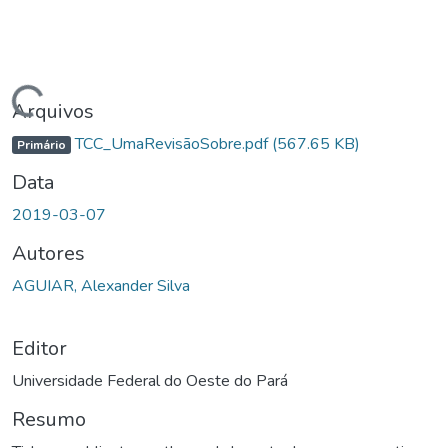
gando...
Arquivos
TCC_UmaRevisãoSobre.pdf
(567.65 KB)
Primário
Data
2019-03-07
Autores
AGUIAR, Alexander Silva
Editor
Universidade Federal do Oeste do Pará
Resumo