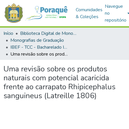
Navegue
Comunidades
no
& Coleções
repositório
Início
Biblioteca Digital de Monografias (BDM)
Monografias de Graduação
IBEF - TCC - Bacharelado Interdisciplinar em Ciências Agrárias
Uma revisão sobre os produtos naturais com potencial acaricida frente ao carrapato Rhipicephalus sanguineus (Latreille 1806)
Uma revisão sobre os produtos
naturais com potencial acaricida
frente ao carrapato Rhipicephalus
sanguineus (Latreille 1806)