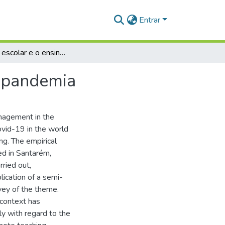
Entrar
A gestão escolar e o ensino remoto no contexto da pandemia
a pandemia
anagement in the
ovid-19 in the world
ng. The empirical
ted in Santarém,
rried out,
ication of a semi-
vey of the theme.
 context has
ly with regard to the