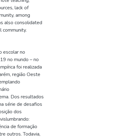
mote teaching,
ources, lack of
ommunity, among
s also consolidated
al community.
o escolar no
d-19 no mundo – no
írica foi realizada
tarém, região Oeste
templando
nário
ema. Dos resultados
ma série de desafios
osição dos
 vislumbrando:
rência de formação
tre outros. Todavia,