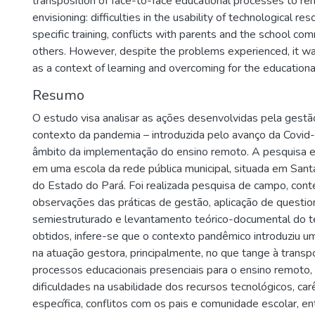
transposition of face-to-face educational processes to re
envisioning: difficulties in the usability of technological res
specific training, conflicts with parents and the school c
others. However, despite the problems experienced, it wa
as a context of learning and overcoming for the education
Resumo
O estudo visa analisar as ações desenvolvidas pela gestã
contexto da pandemia – introduzida pelo avanço da Covi
âmbito da implementação do ensino remoto. A pesquisa emp
em uma escola da rede pública municipal, situada em San
do Estado do Pará. Foi realizada pesquisa de campo, con
observações das práticas de gestão, aplicação de questio
semiestruturado e levantamento teórico-documental do t
obtidos, infere-se que o contexto pandêmico introduziu u
na atuação gestora, principalmente, no que tange à transp
processos educacionais presenciais para o ensino remoto,
dificuldades na usabilidade dos recursos tecnológicos, ca
específica, conflitos com os pais e comunidade escolar, en