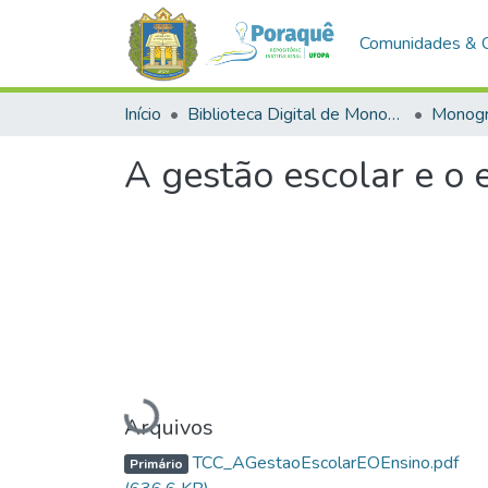
Comunidades & 
Início
Biblioteca Digital de Monografias (BDM)
Monogr
A gestão escolar e o
Carregando...
Arquivos
TCC_AGestaoEscolarEOEnsino.pdf
Primário