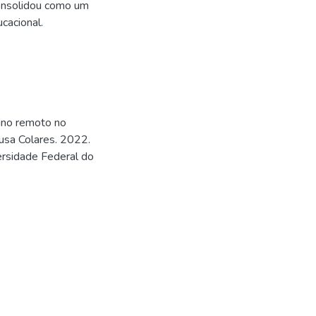
onsolidou como um
cacional.
ino remoto no
ousa Colares. 2022.
ersidade Federal do
5
5