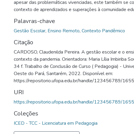
apesar das problemáticas vivenciadas, este também se c
contexto de aprendizados e superações à comunidade edu
Palavras-chave
Gestão Escolar
,
Ensino Remoto
,
Contexto Pandêmico
Citação
CARDOSO, Claudenilda Pereira. A gestão escolar e o ens
contexto da pandemia. Orientadora: Maria Lília Imbiriba S
34 f. Trabalho de Conclusão de Curso ( Pedagogia) - Univ
Oeste do Pará, Santarém, 2022. Disponível em:
https://repositorio.ufopa.edu.br/handle/123456789/165
URI
https://repositorio.ufopa.edu.br/handle/123456789/165
Coleções
ICED - TCC - Licenciatura em Pedagogia