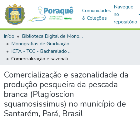
Navegue
Comunidades
no
& Coleções
repositório
Início
Biblioteca Digital de Monografias (BDM)
Monografias de Graduação
ICTA - TCC - Bacharelado em Engenharia de Pesca
Comercialização e sazonalidade da produção pesqueira da pescada branca (Plagioscion squamosissimus) no município de Santarém, Pará, Brasil
Comercialização e sazonalidade da
produção pesqueira da pescada
branca (Plagioscion
squamosissimus) no município de
Santarém, Pará, Brasil