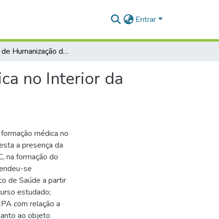
Entrar
Política de Humanização do SUS na Formação Médica no Interior da Amazônia
a no Interior da
 formação médica no
festa a presença da
C, na formação do
tendeu-se
o de Saúde a partir
curso estudado;
UEPA com relação a
uanto ao objeto