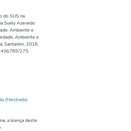
o do SUS na
nia Suely Azevedo
dade, Ambiente e
iedade, Ambiente e
rá, Santarém, 2018.
123456789/275.
da (Mestrado)
ma, a licença deste
o