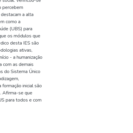
social. Verificou-se
so percebem
 destacam a alta
bem como a
aúde (UBS) para
 que os módulos que
dico desta IES são
ologias ativas,
nício - a humanização
da com as demais
as do Sistema Único
ndizagem,
 formação inicial são
a. Afirma-se que
SUS para todos e com