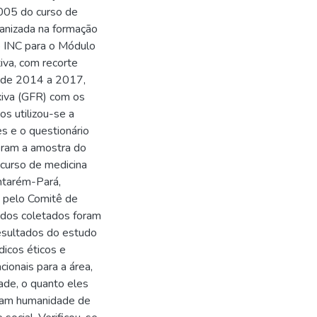
005 do curso de
manizada na formação
o INC para o Módulo
iva, com recorte
o de 2014 a 2017,
xiva (GFR) com os
s utilizou-se a
s e o questionário
eram a amostra do
curso de medicina
ntarém-Pará,
a pelo Comitê de
dos coletados foram
esultados do estudo
icos éticos e
ionais para a área,
ade, o quanto eles
ham humanidade de