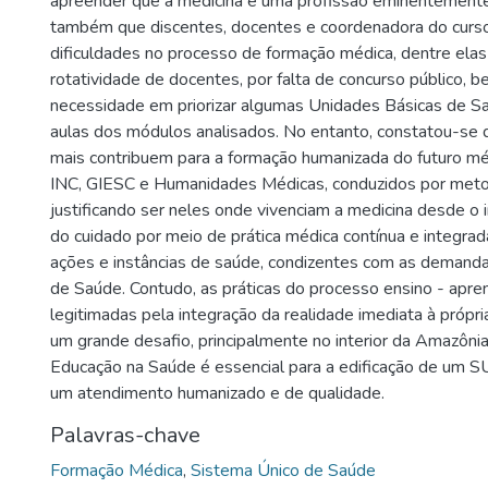
apreender que a medicina é uma profissão eminentemente 
também que discentes, docentes e coordenadora do cur
dificuldades no processo de formação médica, dentre elas
rotatividade de docentes, por falta de concurso público, 
necessidade em priorizar algumas Unidades Básicas de S
aulas dos módulos analisados. No entanto, constatou-se
mais contribuem para a formação humanizada do futuro mé
INC, GIESC e Humanidades Médicas, conduzidos por metod
justificando ser neles onde vivenciam a medicina desde o i
do cuidado por meio de prática médica contínua e integra
ações e instâncias de saúde, condizentes com as demand
de Saúde. Contudo, as práticas do processo ensino - apre
legitimadas pela integração da realidade imediata à própria
um grande desafio, principalmente no interior da Amazôni
Educação na Saúde é essencial para a edificação de um 
um atendimento humanizado e de qualidade.
Palavras-chave
Formação Médica
,
Sistema Único de Saúde