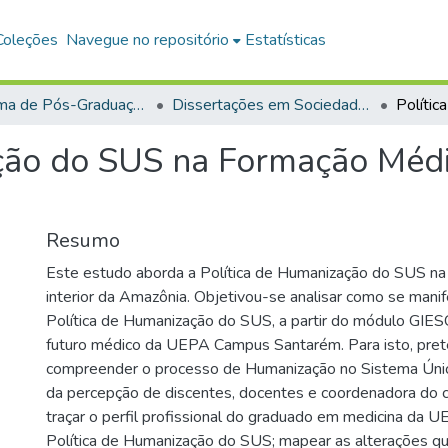
Coleções
Navegue no repositório
Estatísticas
Programa de Pós-Graduação em Sociedade, Ambiente e Qualidade de Vida (PPGSAQ)
Dissertações em Sociedade, Ambiente e Qualidade de Vida (Mestrado)
ção do SUS na Formação Médic
Resumo
Este estudo aborda a Política de Humanização do SUS na
interior da Amazônia. Objetivou-se analisar como se mani
Política de Humanização do SUS, a partir do módulo GIES
futuro médico da UEPA Campus Santarém. Para isto, pre
compreender o processo de Humanização no Sistema Únic
da percepção de discentes, docentes e coordenadora do 
traçar o perfil profissional do graduado em medicina da 
Política de Humanização do SUS; mapear as alterações q