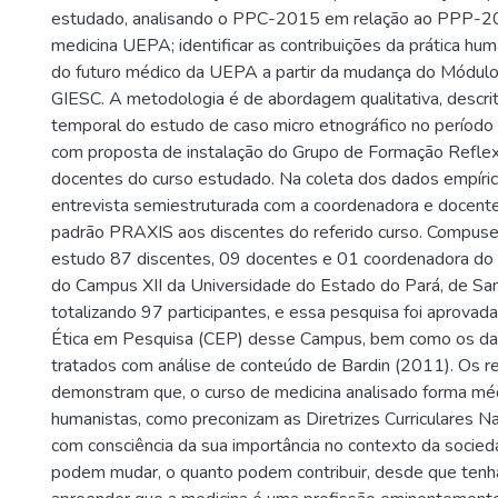
estudado, analisando o PPC-2015 em relação ao PPP-2
medicina UEPA; identificar as contribuições da prática hu
do futuro médico da UEPA a partir da mudança do Módul
GIESC. A metodologia é de abordagem qualitativa, descrit
temporal do estudo de caso micro etnográfico no períod
com proposta de instalação do Grupo de Formação Refle
docentes do curso estudado. Na coleta dos dados empírico
entrevista semiestruturada com a coordenadora e docente
padrão PRAXIS aos discentes do referido curso. Compus
estudo 87 discentes, 09 docentes e 01 coordenadora do 
do Campus XII da Universidade do Estado do Pará, de Sa
totalizando 97 participantes, e essa pesquisa foi aprovad
Ética em Pesquisa (CEP) desse Campus, bem como os da
tratados com análise de conteúdo de Bardin (2011). Os r
demonstram que, o curso de medicina analisado forma méd
humanistas, como preconizam as Diretrizes Curriculares Nac
com consciência da sua importância no contexto da socied
podem mudar, o quanto podem contribuir, desde que ten