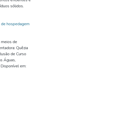
ntos eficientes e
duos sólidos.
 de hospedagem
 meios de
entadora: Quêzia
clusão de Curso
as Águas,
 Disponível em:
7
7