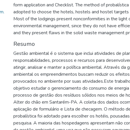
form application and Checklist. The method of probalístic
m.
adopted to choose the hotels, hostels and hostel targets 
Most of the lodgings present nonconformities in the light 
environmental management, since they do not have effici
and they present flaws in the solid waste management pr
Resumo
Gestão ambiental é o sistema que inclui atividades de pl
responsabilidades, processos e recursos para desenvolver
atingir, analisar e manter a política ambiental. Através da 
ambiental os empreendimentos buscam reduzir os efeitos
provocados no ambiente por suas atividades.Este trabal
objetivo estudar o gerenciamento do consumo de energia 
processo de gestão dos resíduos sólidos nos meios de 
Alter do chão em Santarém-PA. A coleta dos dados ocorre
aplicação de formulário e Lista de checagem. O método 
probalística foi adotado para escolher os hotéis, pousadas
pesquisa. A maioria das hospedagens apresentam não con