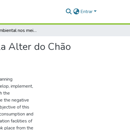
Entrar
Gestão ambiental nos meios de hospedagem da Vila Alter do Chão (Caribe Brasileiro)
a Alter do Chão
anning
velop, implement,
h the
e the negative
bjective of this
 consumption and
on facilities of
ok place from the