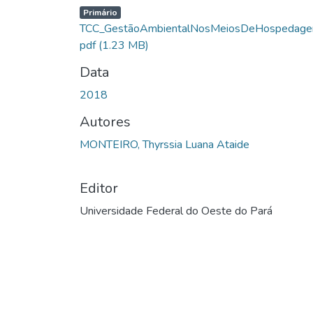
Primário
TCC_GestãoAmbientalNosMeiosDeHospedage
pdf
(1.23 MB)
Data
2018
Autores
MONTEIRO, Thyrssia Luana Ataide
Editor
Universidade Federal do Oeste do Pará