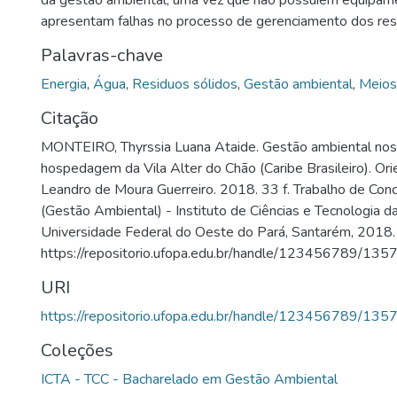
da gestão ambiental, uma vez que não possuiem equipame
apresentam falhas no processo de gerenciamento dos resí
Palavras-chave
Energia
,
Água
,
Residuos sólidos
,
Gestão ambiental
,
Meios
Citação
MONTEIRO, Thyrssia Luana Ataide. Gestão ambiental nos
hospedagem da Vila Alter do Chão (Caribe Brasileiro). Ori
Leandro de Moura Guerreiro. 2018. 33 f. Trabalho de Con
(Gestão Ambiental) - Instituto de Ciências e Tecnologia d
Universidade Federal do Oeste do Pará, Santarém, 2018.
https://repositorio.ufopa.edu.br/handle/123456789/135
URI
https://repositorio.ufopa.edu.br/handle/123456789/135
Coleções
ICTA - TCC - Bacharelado em Gestão Ambiental