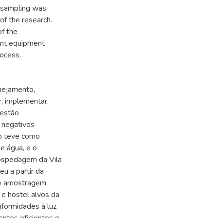
a sampling was
of the research.
of the
ent equipment
ocess.
anejamento,
, implementar,
gestão
 negativos
ho teve como
e água, e o
hospedagem da Vila
u a partir da
de amostragem
 e hostel alvos da
formidades à luz