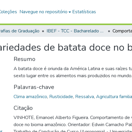
Coleções
Navegue no repositório
Estatísticas
afias de Graduação
IBEF - TCC - Bacharelado em Agronomia
riedades de batata doce no 
Resumo
A batata doce é oriunda da América Latina e suas raízes
sexto lugar entre os alimentos mais produzidos no mundo...
Palavras-chave
Clima amazônico
,
Rusticidade
,
Ressalva
,
Agricultura familia
Citação
VINHOTE, Emanoel Alberto Figueira. Comportamento de v
doce no bioma amazônico. Orientador: Edwin Camacho Pal
Trabalho de Conclusão de Curso (Agronomia) - Universid