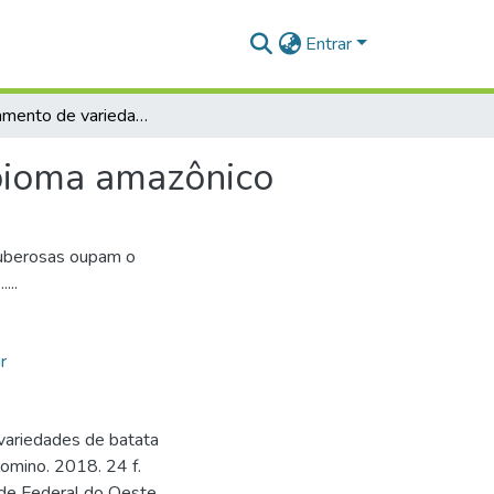
Entrar
Comportamento de variedades de batata doce no bioma amazônico
bioma amazônico
 tuberosas oupam o
...
r
ariedades de batata
omino. 2018. 24 f.
ade Federal do Oeste