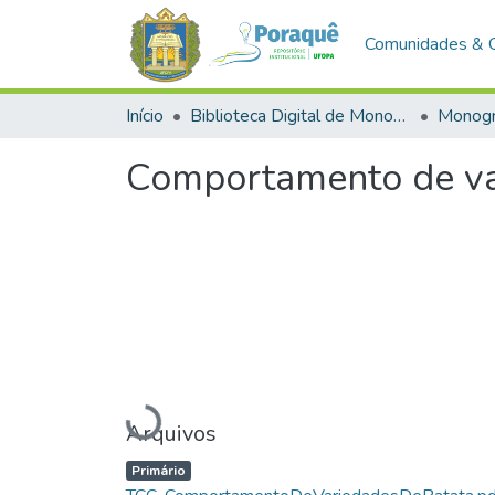
Comunidades & 
Início
Biblioteca Digital de Monografias (BDM)
Monogr
Comportamento de va
Carregando...
Arquivos
Primário