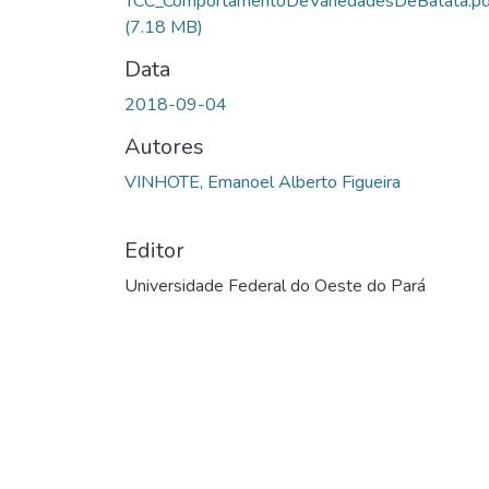
TCC_ComportamentoDeVariedadesDeBatata.pd
(7.18 MB)
Data
2018-09-04
Autores
VINHOTE, Emanoel Alberto Figueira
Editor
Universidade Federal do Oeste do Pará